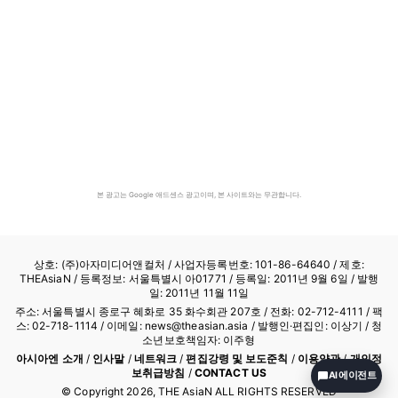
본 광고는 Google 애드센스 광고이며, 본 사이트와는 무관합니다.
상호: (주)아자미디어앤컬처 /
사업자등록번호: 101-86-64640
/ 제호:
THEAsiaN / 등록정보: 서울특별시 아01771 / 등록일: 2011년 9월 6일 / 발행
일: 2011년 11월 11일
주소: 서울특별시 종로구 혜화로 35 화수회관 207호 / 전화: 02-712-4111 /
팩
스: 02-718-1114
/ 이메일: news@theasian.asia / 발행인·편집인: 이상기 / 청
소년보호책임자: 이주형
아시아엔 소개
/
인사말
/
네트워크
/
편집강령 및 보도준칙
/
이용약관
/
개인정
보취급방침
/
CONTACT US
AI 에이전트
© Copyright
2026
, THE AsiaN ALL RIGHTS RESERVED