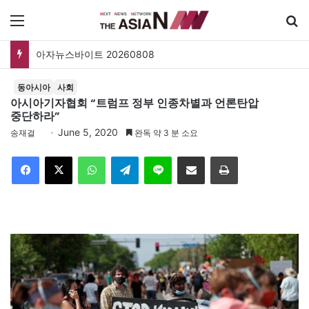
메뉴
아자뉴스바이트 20260808
동아시아
사회
아시아기자협회 “트럼프 정부 인종차별과 언론탄압
중단하라”
June 5, 2020
송재걸
완독 약 3 분 소요
Facebook
X
WhatsApp
Telegram
Line
이메일
인쇄