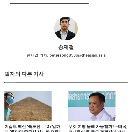
송재걸
송재걸 기자, petersong8536@theasian.asia
필자의 다른 기사
이집트 백신 ‘속도전’…”27일까
푸켓 여행 올해 가능할까?···태국,
지 25만명 중국산 시노판 접종”
코사무이 등 주요 관광지에 백신