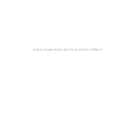
본 광고는 Google 애드센스 광고이며, 본 사이트와는 무관합니다.