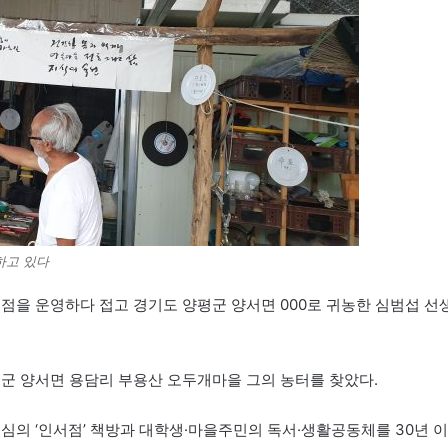
하고 있다
서점을 운영하다 접고 경기도 양평군 양서면 000로 귀농한 심범섭 선
평군 양서면 용담리 부용산 오두개마을 그의 농터를 찾았다.
중심의 ‘인서점’ 책방과 대학생·마을주민의 독서·생활공동체를 30년 이