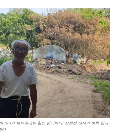
허리띠가 농부한테는 훨씬 편리하다. 심범섭 선생의 하루 일과
한다