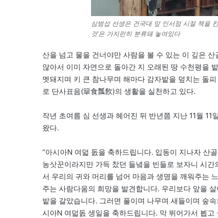
심범섭 선생은 건국대 앞 인서점 시절 책을 
것’은 가지런히 분류돼 놓여있다
산을 넘고 물을 건너야만 사람을 볼 수 있는 이 깊은 
않아서 이미 자연으로 돌아간 지 오래된 땅 수천평을 
멧돼지며 키 큰 참나무며 해마다 감자밭을 덮치는 돌피 
로 단사표음(簞食瓢飮)의 생활을 실천하고 있다.
작년 초여름 심 선생과 헤어진 뒤 반년쯤 지난 11월 1
왔다.
“아시아N 여덟 돐을 축하드립니다. 입동이 지나자 산골
농삿꾼이라지만 가득 찼던 들녘을 빈들로 보자니 시간의
서 우리의 귀와 머리를 넘어 마음과 생명을 깨워주는 
주는 사람다움의 희망을 발견합니다. 우리보다 앞을 살
밭을 갈았습니다. 그러면 풀이며 나무며 새들이며 숲속
시아N 여덟돐 생일을 축하드립니다. 막 뛰어가서 뵙고 