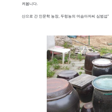
켜봅니다.
산으로 간 인문학 농장, 두렁농의 머슴아저씨 심범섭”