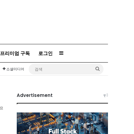
프리미엄 구독
로그인
Sidebar
검
소셜미디어
색
Advertisement
소요