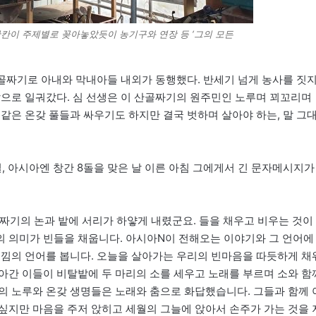
칸칸이 주제별로 꽂아놓았듯이 농기구와 연장 등 ‘그의 모든
산골짜기로 아내와 막내아들 내외가 동행했다. 반세기 넘게 농사를 짓
밭으로 일궈갔다. 심 선생은 이 산골짜기의 원주민인 노루며 꾀꼬리며
같은 온갖 풀들과 싸우기도 하지만 결국 벗하며 살아야 하는, 말 그
1일, 아시아엔 창간 8돌을 맞은 날 이른 아침 그에게서 긴 문자메시지가
짜기의 논과 밭에 서리가 하얗게 내렸군요. 들을 채우고 비우는 것이
 의미가 빈들을 채웁니다. 아시아N이 전해오는 이야기와 그 언어에
느낌의 언어를 봅니다. 오늘을 살아가는 우리의 빈마음을 따듯하게 채
아간 이들이 비탈밭에 두 마리의 소를 세우고 노래를 부르며 소와 함
의 노루와 온갖 생명들은 노래와 춤으로 화답했습니다. 그들과 함께 
싶지만 마음을 주저 앉히고 세월의 그늘에 앉아서 손주가 가는 것을 