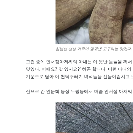
심범섭 선생 가족이 일궈낸 고구마는 맛있다.
그런 중에 인서점아저씨의 아내는 이 못난 놈들을 쪄서
맛있다. 어때요? 맛 있지요?’ 하곤 합니다. 이런 아내
기운으로 담아 이 천덕꾸러기 녀석들을 선물이랍시고 보
산으로 간 인문학 농장 두렁농에서 머슴 인서점 아저씨