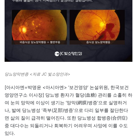
당뇨망막변증 <자료 JC 빛소망안과>
[아시아엔=박명윤 <아시아엔> ‘보건영양’ 논설위원, 한국보건
영양연구소 이사장] 당뇨병 환자가 혈당(血糖) 관리를 소홀히 하
여 눈의 망막에 이상이 생기는 ‘망막(網膜)병증’으로 실명하거
나, 발에 당뇨병성 ‘족부(足部)병증’으로 다리 일부를 절단한다
면 삶의 질이 급격히 떨어진다. 또한 당뇨병성 합병증(合倂症)
중 대다수는 되돌리거나 회복하기 어려우며 사망에 이를 수도
있다.