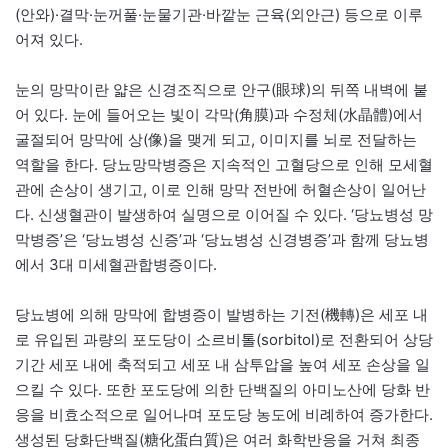
(안와)·결막·눈꺼풀·눈물기관·바깥눈 근육(외안근) 등으로 이루
어져 있다.
눈의 망막이란 얇은 신경조직으로 안구(眼球)의 뒤쪽 내벽에 붙
어 있다. 눈에 들어오는 빛이 각막(角膜)과 수정체(水晶體)에서
굴절되어 망막에 상(像)을 맺게 되고, 이미지를 뇌로 전달하는
역할을 한다. 당뇨망막병증은 지속적인 고혈당으로 인해 모세혈
관에 손상이 생기고, 이로 인해 망막 전반에 허혈손상이 일어난
다. 신생혈관이 발생하여 실명으로 이어질 수 있다. ‘당뇨병성 망
막병증’은 ‘당뇨병성 신증’과 ‘당뇨병성 신경병증’과 함께 당뇨병
에서 3대 미세혈관합병증이다.
당뇨병에 의해 망막에 합병증이 발병하는 기전(機轉)은 세포 내
로 유입된 과량의 포도당이 소르비톨(sorbitol)로 전환되어 상당
기간 세포 내에 축적되고 세포 내 삼투압을 높여 세포 손상을 일
으킬 수 있다. 또한 포도당에 의한 단백질의 아미노산에 당화 반
응을 비효소적으로 일어나며 포도당 농도에 비례하여 증가한다.
생성된 당화단백질(糖化蛋白質)은 여러 화학반응을 거쳐 최종