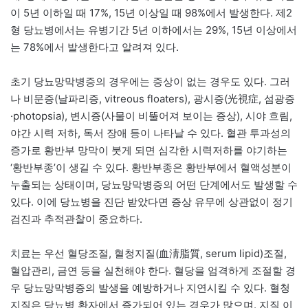
이 5년 이하일 때 17%, 15년 이상일 때 98%에서 발생한다. 제2
형 당뇨병에서는 유병기간 5년 이하에서는 29%, 15년 이상에서
는 78%에서 발생한다고 알려져 있다.
초기 당뇨망막병증의 경우에는 증상이 없는 경우도 있다. 그러
나 비문증(날파리증, vitreous floaters), 광시증(光視症, 섬광증
·photopsia), 변시증(사물이 비뚤어져 보이는 증상), 시야 흐림,
야간 시력 저하, 독서 장애 등이 나타날 수 있다. 혈관 투과성의
증가로 황반부 망막이 붓게 되면 심각한 시력저하를 야기하는
‘황반부종’이 생길 수 있다. 황반부종은 황반부에서 혈액성분이
누출되는 상태이며, 당뇨망막병증의 어떤 단계에서도 발생할 수
있다. 이에 당뇨병을 진단 받았다면 증상 유무에 상관없이 정기
검진과 추적관찰이 중요하다.
치료는 우선 혈당조절, 혈청지질(血淸脂質, serum lipid)조절,
혈압관리, 금연 등을 실천해야 한다. 혈당을 엄격하게 조절할 경
우 당뇨망막병증의 발생을 예방하거나 지연시킬 수 있다. 혈청
지질은 당뇨병 환자에서 증가되어 있는 경우가 많으며. 지질 이