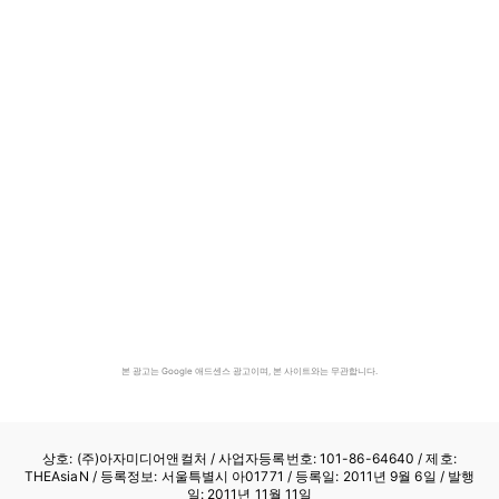
본 광고는 Google 애드센스 광고이며, 본 사이트와는 무관합니다.
상호: (주)아자미디어앤컬처 /
사업자등록번호: 101-86-64640
/ 제호:
THEAsiaN / 등록정보: 서울특별시 아01771 / 등록일: 2011년 9월 6일 / 발행
일: 2011년 11월 11일