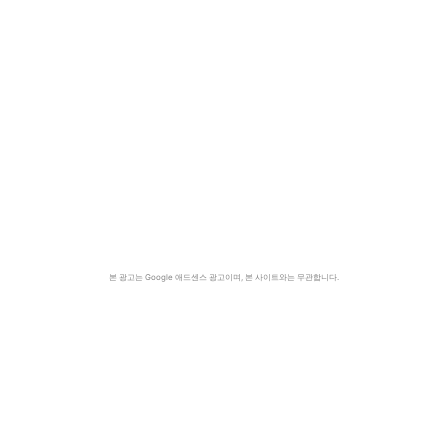
본 광고는 Google 애드센스 광고이며, 본 사이트와는 무관합니다.