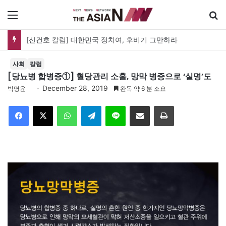
메뉴
유가협 창립 40주년 기념식…12일 오후 남영동 민주화운동기념관
사회
칼럼
[당뇨병 합병증①] 혈당관리 소홀, 망막 병증으로 ‘실명’도
December 28, 2019
박명윤
완독 약 6 분 소요
Facebook
X
WhatsApp
Telegram
Line
이메일
인쇄