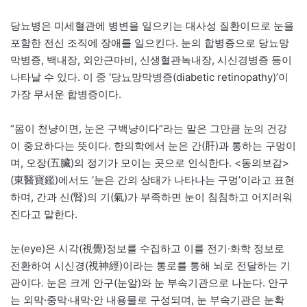
당뇨병은 미세혈관에 병변을 일으키는 대사성 질환이므로 눈을
포함한 전신 조직에 장애를 일으킨다. 눈의 합병증으로 당뇨망
막병증, 백내장, 외안근마비, 신생혈관녹내장, 시신경병증 등이
나타날 수 있다. 이 중 ‘당뇨망막병증(diabetic retinopathy)’이
가장 무서운 합병증이다.
“몸이 천냥이면, 눈은 구백냥이다”라는 말은 그만큼 눈의 건강
이 중요하다는 뜻이다. 한의학에서 눈은 간(肝)과 통하는 구멍이
며, 오장(五臟)의 정기가 모이는 곳으로 인식한다. <동의보감>
(東醫寶鑑)에서도 ‘눈은 간의 상태가 나타나는 구멍’이라고 표현
하며, 간과 신(腎)의 기(氣)가 부족하면 눈이 침침하고 어지러워
진다고 말한다.
눈(eye)은 시각(視覺)정보를 수집하고 이를 전기·화학 정보로
전환하여 시신경(視神經)이라는 통로를 통해 뇌로 전달하는 기
관이다. 눈은 크게 안구(눈알)와 눈 부속기관으로 나눈다. 안구
는 외막·중막·내막·안 내용물로 구성되며, 눈 부속기관은 눈확