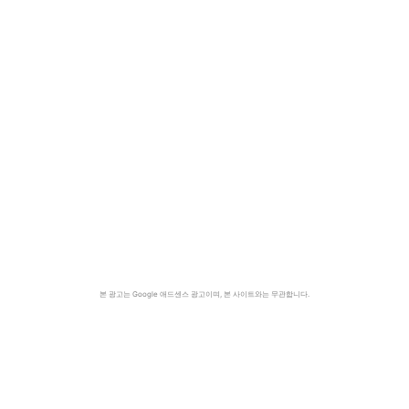
본 광고는 Google 애드센스 광고이며, 본 사이트와는 무관합니다.