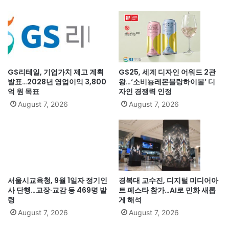
GS리테일, 기업가치 제고 계획
GS25, 세계 디자인 어워드 2관
발표…2028년 영업이익 3,800
왕…‘소비뇽레몬블랑하이볼’ 디
억 원 목표
자인 경쟁력 인정
August 7, 2026
August 7, 2026
서울시교육청, 9월 1일자 정기인
경복대 교수진, 디지털 미디어아
사 단행…교장·교감 등 469명 발
트 페스타 참가…AI로 민화 새롭
령
게 해석
August 7, 2026
August 7, 2026