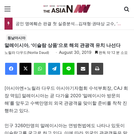
메뉴
공인 명예훼손 판결 첫 실증분석…김재형·권태상 교수, ‘공인 보도준칙’ 제안도
동남아시아
말레이시아, ‘이슬람 상품’으로 해외 관광객 유치 나선다
August 30, 2019
노릴라 다우드(Norila Daud)
완독 약 12 분 소요
Facebook
X
WhatsApp
Telegram
Line
이메일
인쇄
[아시아엔=노릴라 다우드 아시아기자협회 수석부회장, CAJ 회
장 역임] 말레이시아는 곧 다가올 2020 ‘말레이시아 방문의
해’를 앞두고 수백만명의 외국 관광객을 맞이할 준비를 착착 진
행하고 있다.
인구 3260만명의 말레이시아는 연방헌법에도 나타나 있듯이
이슬람교를 국교로 하고 있다. 이에 따라 외국인 관광객들은 말