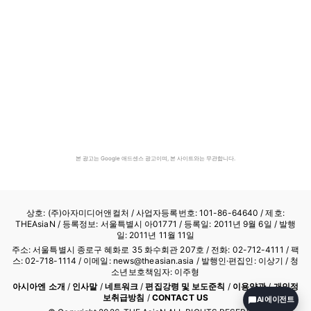
본 광고는 Google 애드센스 광고이며, 본 사이트와는 무관합니다.
상호: (주)아자미디어앤컬처 /
사업자등록번호: 101-86-64640
/ 제호:
THEAsiaN / 등록정보: 서울특별시 아01771 / 등록일: 2011년 9월 6일 / 발행
일: 2011년 11월 11일
주소: 서울특별시 종로구 혜화로 35 화수회관 207호 / 전화: 02-712-4111 /
팩
스: 02-718-1114
/ 이메일: news@theasian.asia / 발행인·편집인: 이상기 / 청
소년보호책임자: 이주형
아시아엔 소개
/
인사말
/
네트워크
/
편집강령 및 보도준칙
/
이용약관
/
개인정
보취급방침
/
CONTACT US
AI 에이전트