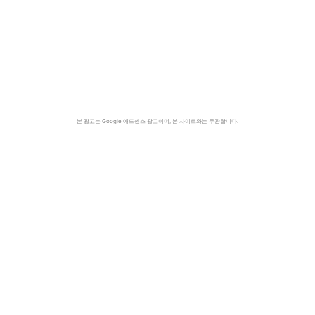
본 광고는 Google 애드센스 광고이며, 본 사이트와는 무관합니다.