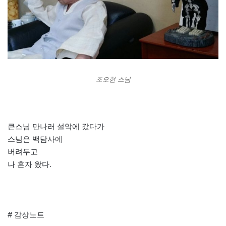
조오현 스님
큰스님 만나러 설악에 갔다가
스님은 백담사에
버려두고
나 혼자 왔다.
# 감상노트