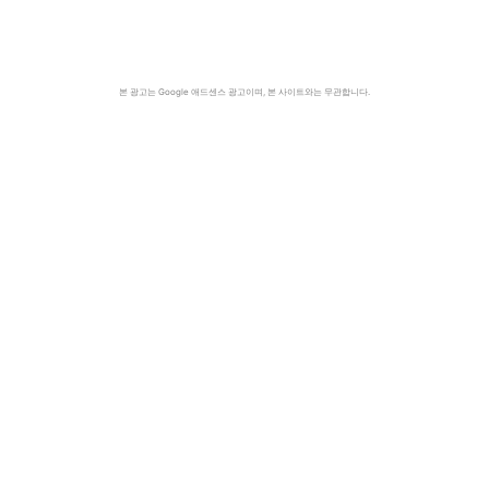
본 광고는 Google 애드센스 광고이며, 본 사이트와는 무관합니다.