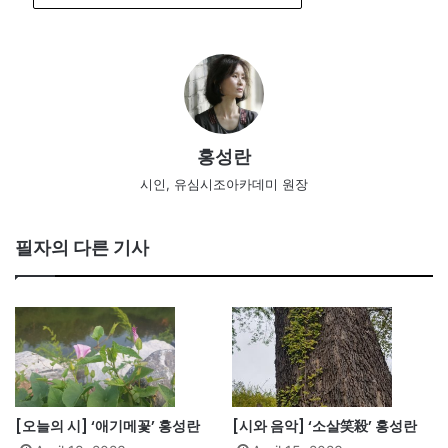
홍성란
시인, 유심시조아카데미 원장
필자의 다른 기사
[오늘의 시] ‘애기메꽃’ 홍성란
[시와 음악] ‘소살笑殺’ 홍성란