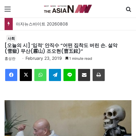
메뉴
아자뉴스바이트 20260808
사회
[오늘의 시] ‘입적’ 안직수 “어떤 집착도 버린 손. 설악
(雪嶽) 무산(霧山) 조오현(曺五鉉)”
February 23, 2019
홍성란
1 minute read
Facebook
X
WhatsApp
Telegram
Line
이메일
인쇄