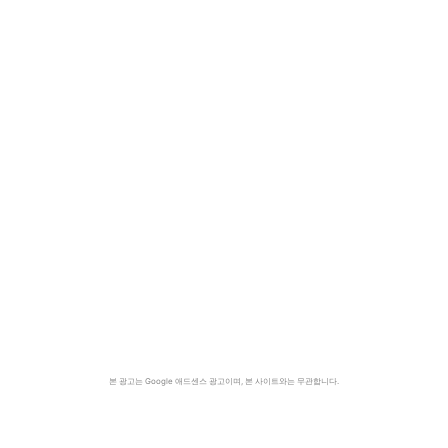
본 광고는 Google 애드센스 광고이며, 본 사이트와는 무관합니다.