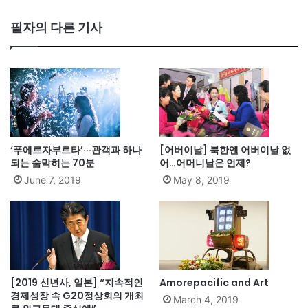
필자의 다른 기사
‘푸에르자부르타’···관객과 하나
[어버이날] 북한엔 어버이날 없
되는 숨막히는 70분
어…어머니날은 언제?
June 7, 2019
May 8, 2019
[2019 신년사, 일본] “지속적인
Amorepacific and Art
경제성장 속 G20정상회의 개최
March 4, 2019