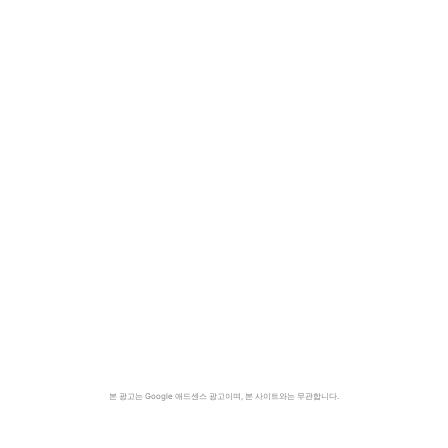
본 광고는 Google 애드센스 광고이며, 본 사이트와는 무관합니다.