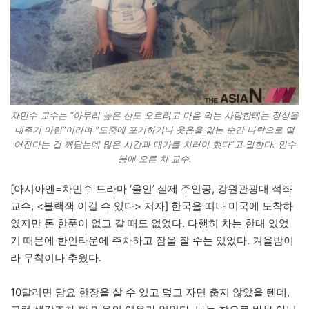
차민수 교수는 “아무리 높은 산도 오르려고 마음 먹는 사람한테는 정상을
내주기 마련”이라며 “도중에 포기하거나 웃음을 잃는 순간 나락으로 떨
어진다는 걸 깨닫는데 많은 시간과 대가를 치러야 했다”고 말한다. 인수
봉에 오른 차 교수.
[아시아엔=차민수 드라마 ‘올인’ 실제 주인공, 강원관광대 석좌
교수, <블랙잭 이길 수 있다> 저자] 한국을 떠나 미국에 도착하
였지만 돈 한푼이 없고 갈 때도 없었다. 다행히 차는 한대 있었
기 때문에 한인타운에 주차하고 잠을 잘 수는 있었다. 겨울밤이
라 무척이나 추웠다.
10달러면 담요 한장을 살 수 있고 덮고 자면 춥지 않았을 텐데,