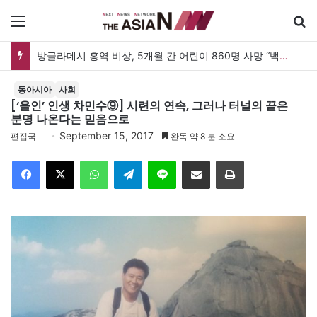
메뉴
방글라데시 홍역 비상, 5개월 간 어린이 860명 사망 “백신 조달 시스템 변경이 화근”
동아시아
사회
[‘올인’ 인생 차민수⑨] 시련의 연속, 그러나 터널의 끝은
분명 나온다는 믿음으로
September 15, 2017
편집국
완독 약 8 분 소요
Facebook
X
WhatsApp
Telegram
Line
이메일
인쇄