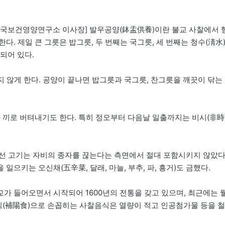
 한국보건영양연구소 이사장] 발우공양(鉢盂供養)이란 불교 사찰에서 
. 제일 큰 그릇은 밥그릇, 두 번째는 국그릇, 세 번째는 청수(淸水
되어 있다.
라지 않게 한다. 공양이 끝나면 밥그릇과 국그릇, 찬그릇을 깨끗이 닦는
 끼로 버텨내기도 한다. 특히 정오부터 다음날 일출까지는 비시(非時
선 고기는 자비의 종자를 끊는다는 측면에서 절대 포함시키지 않았다
으키는 오신채(五辛菜, 달래, 마늘, 부추, 파, 흥거)도 금했다.
불교가 들어오면서 시작되어 1600년의 전통을 갖고 있으며, 최근에는 
양식(補陽食)으로 손꼽히는 사찰음식은 열량이 적고 인공첨가물 등을 철