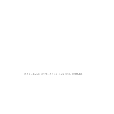
본 광고는 Google 애드센스 광고이며, 본 사이트와는 무관합니다.