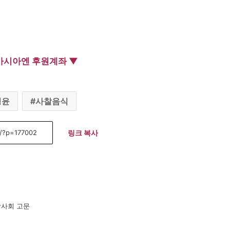
아시아엔 후원계좌 ▼
명윤
사찰음식
링크 복사
박사회 고문