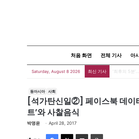
처음 화면
전체 기사
아
최신 기사
“차이가 창조
Saturday, August 8 2026
동아시아
사회
[석가탄신일②] 페이스북 데이
트’와 사찰음식
박명윤
April 28, 2017
Facebook
X
이메일
인쇄