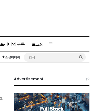
프리미엄 구독
로그인
Sidebar
검
소셜미디어
색
Advertisement
소요