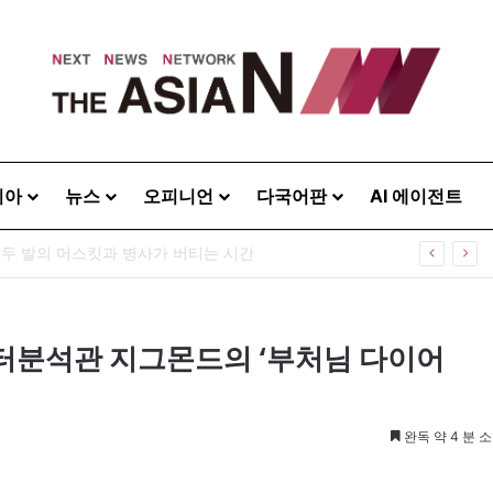
시아
뉴스
오피니언
다국어판
AI 에이전트
하는 다양성”…제3회 미라클다문화어워드 시상식
터분석관 지그몬드의 ‘부처님 다이어
완독 약 4 분 