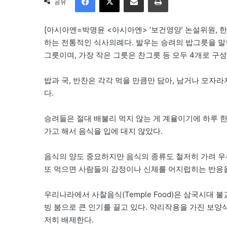
공유
[아시아엔=박명윤 <아시아엔> ‘보건영양’ 논설위원,
하는 전통적인 식사의례다. 발우는 승려의 밥그릇을 말한다
그릇이며, 가장 작은 그릇은 찬그릇 등 모두 4개로 구성
밥과 국, 반찬은 각각 먹을 만큼만 담아, 남거나 모자
다.
승려들은 절대 배불리 먹지 않는 게 계율이기에 하루 한
가고 해서 음식을 입에 대지 않았다.
음식의 양도 중요하지만 음식의 종류도 철저히 가려 우
또 먹으면 사람들의 감정이나 신체를 어지럽히는 반응을 일
우리나라에서 사찰음식(Temple Food)은 삼국시대 
빙 붐으로 큰 인기를 끌고 있다. 약리작용을 가진 보
저히 배제한다.