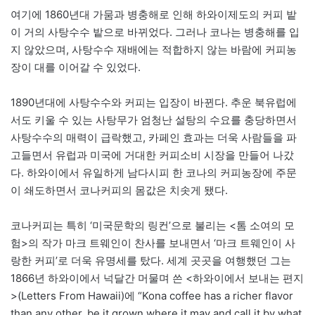
여기에 1860년대 가뭄과 병충해로 인해 하와이제도의 커피 밭
이 거의 사탕수수 밭으로 바뀌었다. 그러나 코나는 병충해를 입
지 않았으며, 사탕수수 재배에는 적합하지 않는 바람에 커피농
장이 대를 이어갈 수 있었다.
1890년대에 사탕수수와 커피는 입장이 바뀐다. 추운 북유럽에
서도 키울 수 있는 사탕무가 엄청난 설탕의 수요를 충당하면서
사탕수수의 매력이 급락했고, 카페인 효과는 더욱 사람들을 파
고들면서 유럽과 미국에 거대한 커피소비 시장을 만들어 나갔
다. 하와이에서 유일하게 남다시피 한 코나의 커피농장에 주문
이 쇄도하면서 코나커피의 몸값은 치솟게 됐다.
코나커피는 특히 ‘미국문학의 링컨’으로 불리는 <톰 소여의 모
험>의 작가 마크 트웨인이 찬사를 보내면서 ‘마크 트웨인이 사
랑한 커피’로 더욱 유명세를 탔다. 세계 곳곳을 여행했던 그는
1866년 하와이에서 넉달간 머물며 쓴 <하와이에서 보내는 편지
>(Letters From Hawaii)에 “Kona coffee has a richer flavor
than any other, be it grown where it may and call it by what