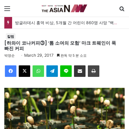
메뉴
방글라데시 홍역 비상, 5개월 간 어린이 860명 사망 “백신 조달 시스템 변경이 화근”
칼럼
[하와이 코나커피③] ‘톰 소여의 모험’ 마크 트웨인이 푹
빠진 커피
March 29, 2017
박영순
완독 약 5 분 소요
Facebook
X
WhatsApp
Telegram
Line
이메일
인쇄