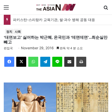
메뉴
파키스탄-스리랑카 교육기관, 쌀·과수 병해 공동 대응
정치
사회
‘대면보고’ 싫어하는 박근혜, 온국민과 ‘데면데면’…최순실만
빼고
November 29, 2016
편집국
완독 약 4 분 소요
Facebook
X
WhatsApp
Telegram
Line
이메일
인쇄