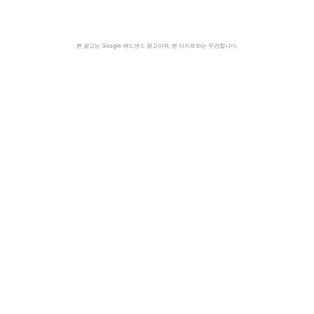
본 광고는 Google 애드센스 광고이며, 본 사이트와는 무관합니다.