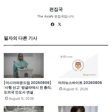
편집국
The AsiaN 편집국입니다.
Fa
X
ce
bo
필자의 다른 기사
ok
[아시아라운드업 20260806]
아자뉴스바이트 20260806
‘사형 선고’ 방글라데시 전 총리,
August 6, 2026
도피국 인도서 연설
August 6, 2026