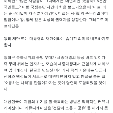
제외한 수많은 사람들이 그녀에게는 ‘데면데면’ 했을까? 5천만
국민들도? 이번 국정농단 사건이 처음 보도되었을 때 ‘미르’ 라
는 순우리말이 자주 회자되었다. 미르는 용(龍)의 순우리말이며
임금이나 왕, 황제 같은 최상의 권력자를 상징한다. 그러므로 미
르재단은
왕의 재단 또는 대통령의 재단이라는 숨겨진 의미를 내포하기도
한다.
광화문 촛불시위의 중앙 무대가 세종대왕의 동상 바로 앞이다.
즉 무대 뒤에는 인자하신 모습의 세종대왕께서 근엄하게 내려보
며 앉아계신다. 한글을 만드신 여러가지 목적 가운데는 임금과
신하와 백성들이 서로서로 데면데면하지 말고 한글을 통해 잘
‘소통하는 나라’를 만들어가자는 뜻이 당연히 포함되었을 것이
다.
대한민국이 지금의 위기를 잘 극복하는 방법은 적극적인 커뮤니
케이션이다. 커뮤니케이션은 ‘전달과 소통과 공유’ 등 세가지 뜻