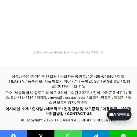
본 광고는 Google 애드센스 광고이며, 본 사이트와는 무관합니다.
상호: (주)아자미디어앤컬처 /
사업자등록번호: 101-86-64640
/ 제호:
THEAsiaN / 등록정보: 서울특별시 아01771 / 등록일: 2011년 9월 6일 / 발행
일: 2011년 11월 11일
주소: 서울특별시 종로구 혜화로 35 화수회관 207호 / 전화: 02-712-4111 /
팩
스: 02-718-1114
/ 이메일: news@theasian.asia / 발행인·편집인: 이상기 / 청
소년보호책임자: 이주형
아시아엔 소개
/
인사말
/
네트워크
/
편집강령 및 보도준칙
/
이용약관
/
개인정
보취급방침
/
CONTACT US
AI 에이전트
© Copyright
2026
, THE AsiaN ALL RIGHTS RESERVED