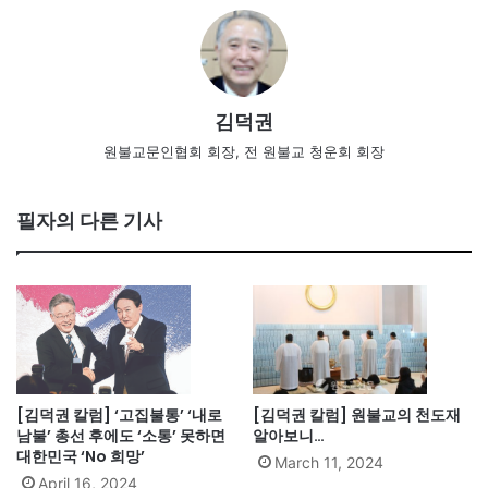
김덕권
원불교문인협회 회장, 전 원불교 청운회 회장
필자의 다른 기사
[김덕권 칼럼] ‘고집불통’ ‘내로
[김덕권 칼럼] 원불교의 천도재
남불’ 총선 후에도 ‘소통’ 못하면
알아보니…
대한민국 ‘No 희망’
March 11, 2024
April 16, 2024