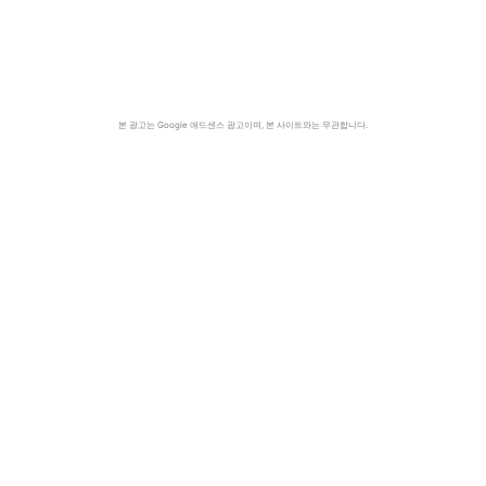
본 광고는 Google 애드센스 광고이며, 본 사이트와는 무관합니다.