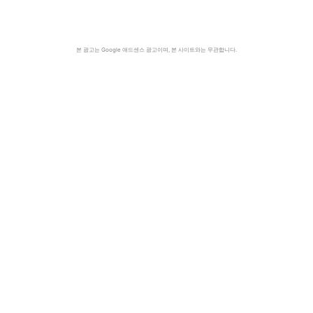
본 광고는 Google 애드센스 광고이며, 본 사이트와는 무관합니다.