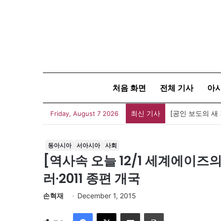
처음 화면
전체 기사
아
최신 기사
[공인 보도의 새
Friday, August 7 2026
동아시아
서아시아
사회
[역사속 오늘 12/1 세계에이즈
러·2011 종편 개국
손혁재
December 1, 2015
Facebook
X
이메일
인쇄