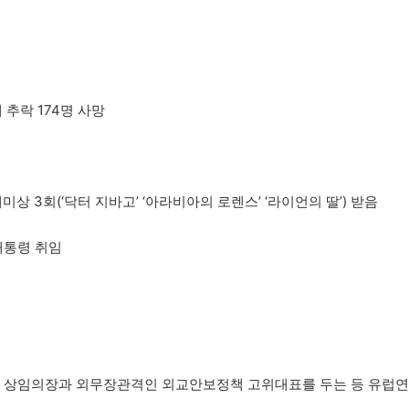
 추락 174명 사망
미상 3회(‘닥터 지바고’ ‘아라비아의 로렌스’ ‘라이언의 딸’) 받음
대통령 취임
 상임의장과 외무장관격인 외교안보정책 고위대표를 두는 등 유럽연