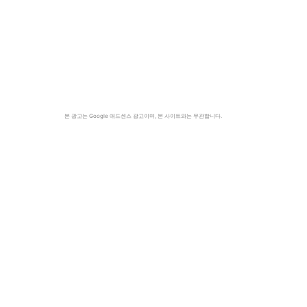
본 광고는 Google 애드센스 광고이며, 본 사이트와는 무관합니다.