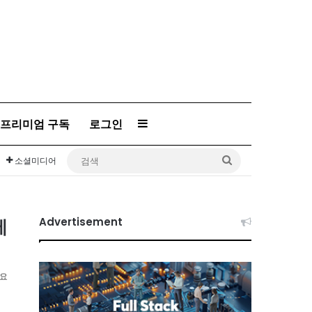
프리미엄 구독
로그인
Sidebar
검
소셜미디어
색
테
Advertisement
소요