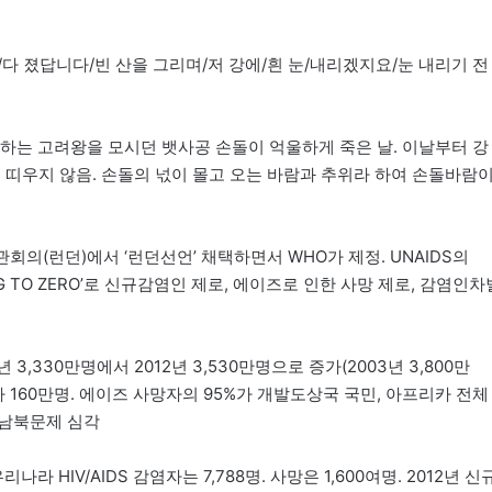
다 졌답니다/빈 산을 그리며/저 강에/흰 눈/내리겠지요/눈 내리기 전
파천하는 고려왕을 모시던 뱃사공 손돌이 억울하게 죽은 날. 이날부터 강
 띠우지 않음. 손돌의 넋이 몰고 오는 바람과 추위라 하여 손돌바람
관회의(런던)에서 ‘런던선언’ 채택하면서 WHO가 제정. UNAIDS의
TING TO ZERO’로 신규감염인 제로, 에이즈로 인한 사망 제로, 감염인차
 3,330만명에서 2012년 3,530만명으로 증가(2003년 3,800만
망자 160만명. 에이즈 사망자의 95%가 개발도상국 국민, 아프리카 전체
 남북문제 심각
리나라 HIV/AIDS 감염자는 7,788명. 사망은 1,600여명. 2012년 신