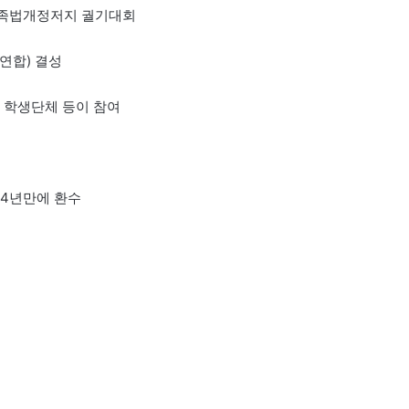
 가족법개정저지 궐기대회
연합) 결성
와 학생단체 등이 참여
44년만에 환수