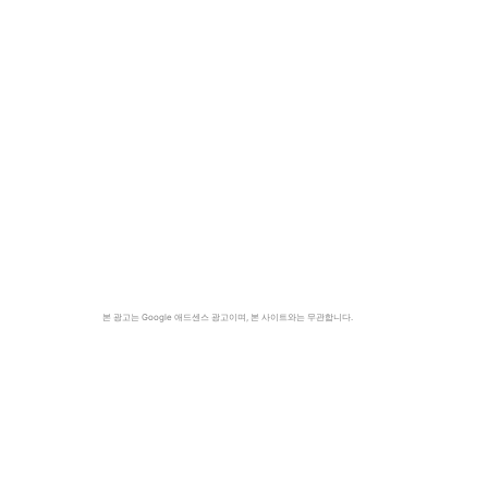
본 광고는 Google 애드센스 광고이며, 본 사이트와는 무관합니다.