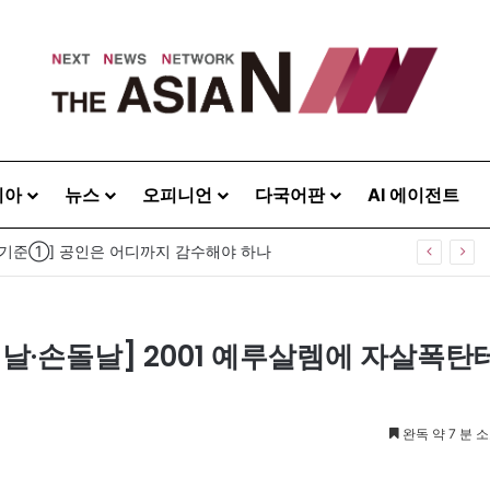
시아
뉴스
오피니언
다국어판
AI 에이전트
 기준①] 공인은 어디까지 감수해야 하나
의날·손돌날] 2001 예루살렘에 자살폭탄
완독 약 7 분 