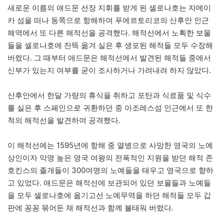
새로운 이름의 애드문 선장 지휘를 받게 된 셀로나호는 자메이
카 섬을 떠나 동쪽으로 항해하여 푸에르토리코의 산후안 인근
해역에서 또 다른 해적선을 공격했다. 해적선에서 노획한 보물
들을 셀로나호에 잔뜩 옮겨 실은 후 생포된 해적들 모두 수장해
버렸다. 그 때부터 애드문은 해적선에서 발견된 해적들 중에서
신부가 있는지 여부를 굳이 조사하거나 가려내려 하지 않았다.
산후안에서 한달 가량의 휴식을 취하고 포탄과 식료품 및 식수
를 실은 후 스페인으로 귀환하던 중 아조레스섬 인근에서 또 한
척의 해적선을 발견하여 공격했다.
이 해적선에는 1595년에 항해 중 열병으로 사망한 영국의 노예
상인이자 악명 높은 영국 여왕의 전폭적인 지원을 받던 해적 존
호킨스의 졸개들이 300여명의 노예들을 태우고 영국으로 향하
고 있었다. 애드문은 해적선에 보관되어 있던 보물들과 노예들
을 모두 셀로나호에 옮기고선 노예무역을 하던 해적들 모두 갑
판에 꽁꽁 묶어둔 채 해적선과 함께 불태워 버렸다.