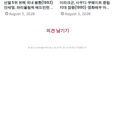
선열 5위 유해 국내 봉환(1993)·
이라크군, 사우디·쿠웨이트 중립
안세영, 파리올림픽 배드민턴 여
지대 점령(1990)·영화배우 마릴
자단식 금메달(2024)·하시나 방
린 먼로 의문의 죽음(1962)
August 5, 2026
August 3, 2026
글라데시 총리 인도 망명
(2024)·미·영·소, 부분적 핵실험
금지조약 조인(1963)·넬슨 만델
의견 남기기
라 체포, 27년 옥고의 시작
(1962)
본 광고는 Google 애드센스 광고이며, 본 사이트와는 무관합니다.