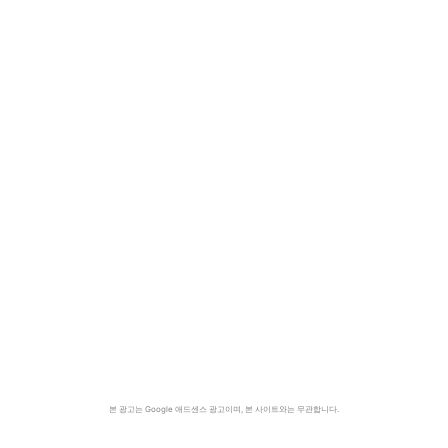
본 광고는 Google 애드센스 광고이며, 본 사이트와는 무관합니다.