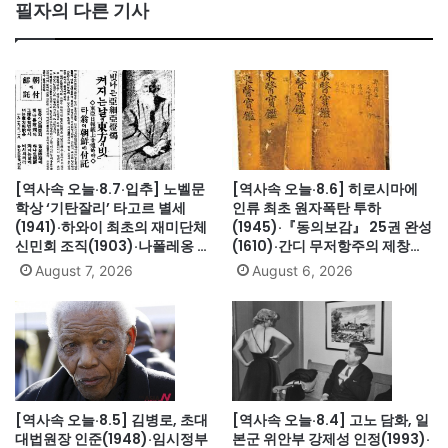
필자의 다른 기사
[역사속 오늘·8.7·입추] 노벨문
[역사속 오늘·8.6] 히로시마에
학상 ‘기탄잘리’ 타고르 별세
인류 최초 원자폭탄 투하
(1941)·하와이 최초의 재미단체
(1945)·『동의보감』 25권 완성
신민회 조직(1903)·나폴레옹 세
(1610)·간디 무저항주의 제창
인트헬레나섬 유배(1815)·英 해
(1931)·대전엑스포 개막(1993)·
August 7, 2026
August 6, 2026
군, 스페인 무적함대 격파
자메이카, 영국에서 독립(1962)
(1588)·美 화성탐사로봇 큐리오
시티 화성 착륙(2012)·日, 화이
트리스트에서 한국 제외(2019)
[역사속 오늘·8.5] 김병로, 초대
[역사속 오늘·8.4] 고노 담화, 일
대법원장 인준(1948)·임시정부
본군 위안부 강제성 인정(1993)·