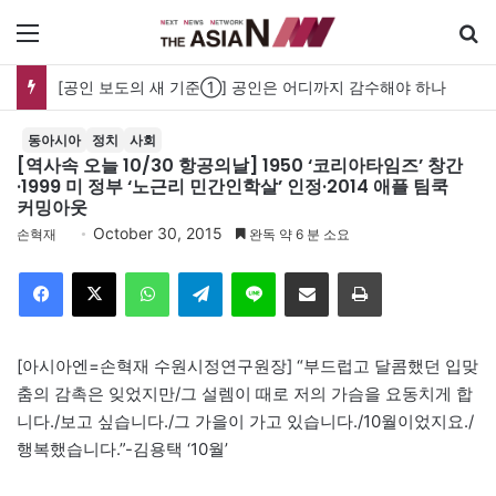
메뉴
[공인 보도의 새 기준①] 공인은 어디까지 감수해야 하나
동아시아
정치
사회
[역사속 오늘 10/30 항공의날] 1950 ‘코리아타임즈’ 창간
·1999 미 정부 ‘노근리 민간인학살’ 인정·2014 애플 팀쿡
커밍아웃
October 30, 2015
손혁재
완독 약 6 분 소요
Facebook
X
WhatsApp
Telegram
Line
이메일
인쇄
[아시아엔=손혁재 수원시정연구원장] “부드럽고 달콤했던 입맞
춤의 감촉은 잊었지만/그 설렘이 때로 저의 가슴을 요동치게 합
니다./보고 싶습니다./그 가을이 가고 있습니다./10월이었지요./
행복했습니다.”-김용택 ‘10월’