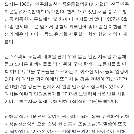
필자는 1989년 민주화실천가족운동협의회(민가협)와 전국민주
화운동유가족협의회(유가협)이 함께 쓰고 있던 서울 종로구 창
신동 허름한 사무실에서 몇 차례 이 여사를 뵈었다. 1987년 6월
10일 연세대 교문 앞에서 경찰의 최루탄에 맞아 숨진 이한열 학
생의 배은심 어머니 등도 유가협 사무실에 함께 했던 기억이 새
롭다.
민주주의와 노동의 새벽을 열기 위해 몸을 던진 자식을 가슴에
묻고 또다른 희생자들을 막기 위해 구속 학생과 노동자들을 면
회 다니고, 그들 부모들을 위로하는 게 이소선 여사 등의 일상이
었다. 이 여사를 가까이에서 또다시 뵌 것은 20년이 지난 2009
년 8월12일 강원도 인제에서 열린 만해상 시상식에서였다. 이
여사는 이란의 인권운동가로 2003년 노벨평화상을 받은 시린
에바디 변호사와 함께 그해 만해대상(실천부문)을 받았다.
만해상 심사위원으로 참여한 필자에게 당시 상을 주관하신 만해
사상실천선양회 오현 스님(현 신흥사 조실스님)의 말씀이 또렷
이 남아있다. “이소선 여사는 진작 받으셔야 할 분이었어. 만해