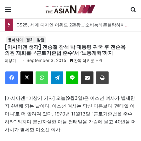
메뉴
GS25, 세계 디자인 어워드 2관왕…‘소비뇽레몬블랑하이볼’ 디자인 경쟁력 인정
동아시아
정치
칼럼
[아시아엔 생각] 전승절 참석 박 대통령 귀국 후 전순옥
의원 재회를···’근로기준법 준수’서 ‘노동개혁’까지
September 3, 2015
이상기
완독 약 5 분 소요
Facebook
X
WhatsApp
Telegram
Line
이메일
인쇄
[아시아엔=이상기 기자] 오늘(9월3일)은 이소선 여사가 별세한
지 4년째 되는 날이다. 이소선 여사는 당신 이름보다 ‘전태일 어
머니’로 더 알려져 있다. 1970년 11월13일 “근로기준법을 준수
하라” 외치며 분신자살한 아들 전태일을 가슴에 묻고 40년을 더
사시가 별세한 이소선 여사.