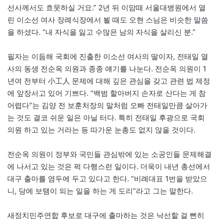
선사께서도 흐뭇하실 거요.” 2년 뒤 이맘때 서울대병원에서 열
린 이소선 여사 장례식장에서 뵐 때도 오현 스님은 비슷한 말씀
을 하셨다. “내 자식을 잃고 수많은 남의 자식을 살리신 분.”
필자는 이듬해 국회에 진출한 이소선 여사의 딸이자, 전태일 열
사의 동생 전순옥 의원과 종종 얘기를 나눈다. 전순옥 의원이 1
년여 전부터 小工人 문제에 대해 깊은 관심을 갖고 관련 법 제정
에 앞장서고 있어 기쁘다. “백범 할아버지 손자로 산다는 게 참
어렵다”는 김양 전 보훈처장의 말처럼 오빠 전태일만큼 살아가
는 것도 결코 쉬운 일은 아닐 터다. 특히 전태일 후광으로 국회
의원 하고 있는 거라는 등 따가운 눈총도 없지 않을 것이다.
전순옥 의원이 정부와 국민들 관심밖에 있는 소공인들 문제해결
에 나서고 있는 것은 퍽 다행스런 일이다. 더욱이 내년 총선에서
대구 출마를 염두에 두고 있다고 한다. “비례대표 1번을 받았으
니, 당에 보탬이 되는 일을 하는 게 도리”라고 그는 말한다.
새정치민주연합 후보로 대구에 출마하는 것은 낙선할 걸 뻔히