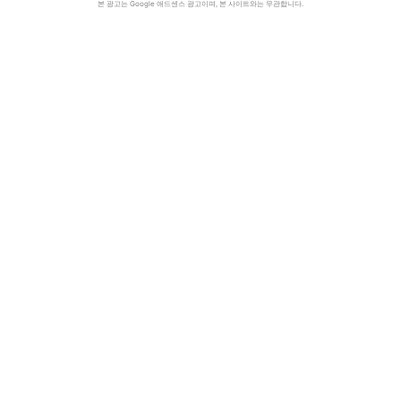
본 광고는 Google 애드센스 광고이며, 본 사이트와는 무관합니다.