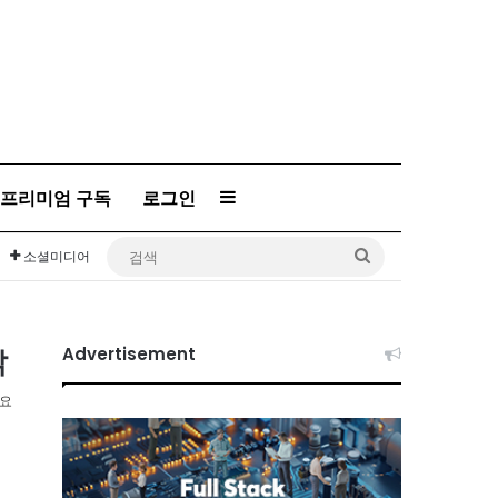
프리미엄 구독
로그인
Sidebar
검
소셜미디어
색
닭
Advertisement
소요