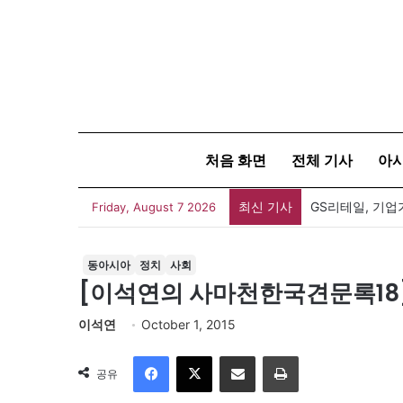
처음 화면
전체 기사
아
최신 기사
GS리테일, 기업
Friday, August 7 2026
동아시아
정치
사회
[이석연의 사마천한국견문록18
이석연
October 1, 2015
Facebook
X
이메일
인쇄
공유