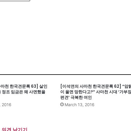
마천 한국견문록 63] 살인
[이석연의 사마천 한국견문록 62] “암
를 정조 임금은 왜 사면했을
이 울면 망한다고?” 사마천 시대 ‘가부
편견’ 극복한 여인
, 2016
March 13, 2016
의견 남기기