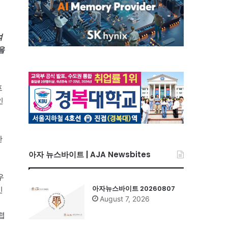
석
음
프
인
한
아자 뉴스바이트 | AJA Newsbites
우
아자뉴스바이트 20260807
인
August 7, 2026
덕
렵