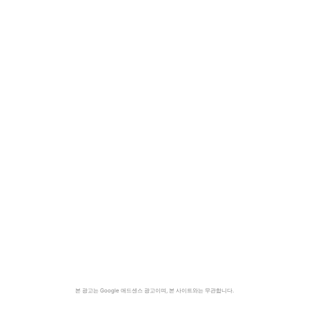
본 광고는 Google 애드센스 광고이며, 본 사이트와는 무관합니다.