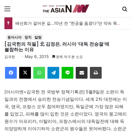
메뉴
배선희가 걸어온 길…10년 전 “한궁을 돕겠다”던 약속 묵묵히 실천
동아시아
정치
칼럼
[김국헌의 직필] 北 김정은, 러시아 ‘대독 전승절’에
불참하는 이유
May 6, 2015
김국헌
완독 약 5 분 소요
Facebook
X
WhatsApp
Telegram
Line
이메일
인쇄
[아시아엔=김국헌 전 국방부 정책기획관] 5월9일은 소련이 독
일과의 전쟁에서 승리한 전승기념일이다. 세계 2차 대전에는 미
국, 영국, 프랑스 모두 참여하였지만, 독일군에 가장 많은 피해
를 입었고, 피해를 많이 입힌 것은 소련이었다. 영국의 몽고메리
원수가 아프리카, 이탈리아, 프랑스에서의 대독일전에 대해 득
의양양하게 이야기하자 소련군의 원수들은 웃어버렸다. 소련군