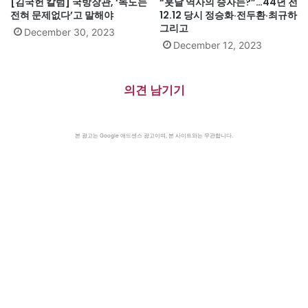
[김국헌 칼럼] 국방장관, ‘독도는
“훗날 역사의 승자는?”…44년 전
전혀 문제없다’고 말해야
12.12 당시 정승화·전두환·최규하
그리고
December 30, 2023
December 12, 2023
의견 남기기
본 광고는 Google 애드센스 광고이며, 본 사이트와는 무관합니다.