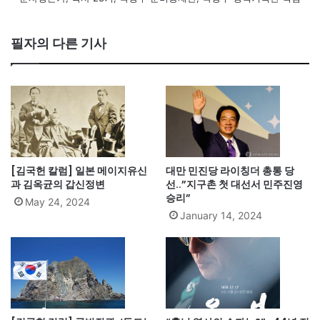
필자의 다른 기사
[김국헌 칼럼] 일본 메이지유신
대만 민진당 라이칭더 총통 당
과 김옥균의 갑신정변
선..”지구촌 첫 대선서 민주진영
승리”
May 24, 2024
January 14, 2024