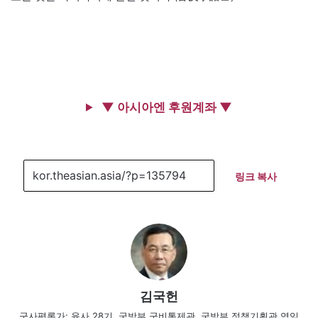
▼ 아시아엔 후원계좌 ▼
링크 복사
김국헌
군사평론가; 육사 28기, 국방부 군비통제관, 국방부 정책기획관 역임