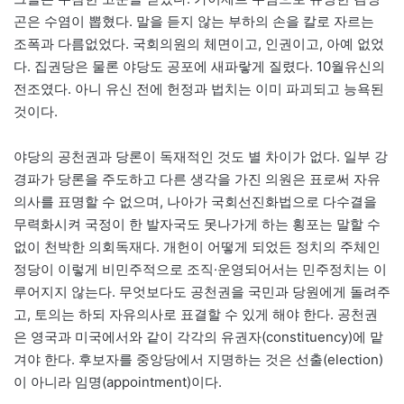
곤은 수염이 뽑혔다. 말을 듣지 않는 부하의 손을 칼로 자르는
조폭과 다름없었다. 국회의원의 체면이고, 인권이고, 아예 없었
다. 집권당은 물론 야당도 공포에 새파랗게 질렸다. 10월유신의
전조였다. 아니 유신 전에 헌정과 법치는 이미 파괴되고 능욕된
것이다.
야당의 공천권과 당론이 독재적인 것도 별 차이가 없다. 일부 강
경파가 당론을 주도하고 다른 생각을 가진 의원은 표로써 자유
의사를 표명할 수 없으며, 나아가 국회선진화법으로 다수결을
무력화시켜 국정이 한 발자국도 못나가게 하는 횡포는 말할 수
없이 천박한 의회독재다. 개헌이 어떻게 되었든 정치의 주체인
정당이 이렇게 비민주적으로 조직·운영되어서는 민주정치는 이
루어지지 않는다. 무엇보다도 공천권을 국민과 당원에게 돌려주
고, 토의는 하되 자유의사로 표결할 수 있게 해야 한다. 공천권
은 영국과 미국에서와 같이 각각의 유권자(constituency)에 맡
겨야 한다. 후보자를 중앙당에서 지명하는 것은 선출(election)
이 아니라 임명(appointment)이다.