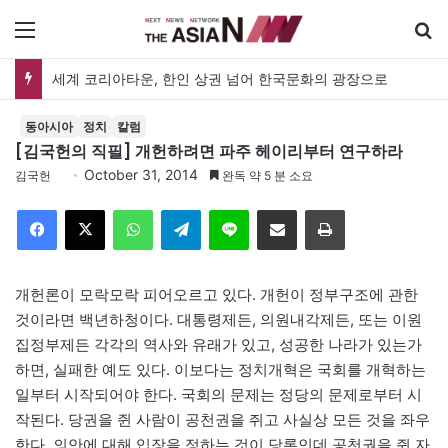
메뉴
세계 코리아타운, 한인 상권 넘어 한국문화의 광장으로
동아시아
정치
칼럼
[김국헌의 직필] 개헌하려면 파주 헤이리부터 연구하라
October 31, 2014
김국헌
완독 약 5 분 소요
Facebook
X
WhatsApp
Telegram
Line
이메일
인쇄
개헌론이 모락모락 피어오르고 있다. 개헌이 정부구조에 관한
것이라면 백년하청이다. 대통령제든, 의원내각제든, 또는 이원
집정부제든 각각의 역사와 유래가 있고, 성공한 나라가 있는가
하면, 실패한 예도 있다. 이보다는 정치개혁은 국회를 개혁하는
일부터 시작되어야 한다. 국회의 문제는 정당의 문제로부터 시
작된다. 당권을 쥔 사람이 공천권을 쥐고 사실상 모든 것을 좌우
한다. 의안에 대해 입장을 정하는 것이 당론인데 공천권을 쥔 자