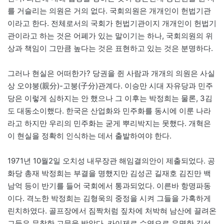
를 거슬리는 의원은 거의 없다. 국회의원은 개개인이 헌법기관
이라고 한다. 전체로서의 국회가 헌법기관이지 개개인이 헌법기
관이라고 하는 것은 어폐가 있는 말이기는 하나, 국회의원의 위
상과 책임이 그만큼 높다는 것은 표현하고 있는 것은 분명하다.
그러나 현실은 어떠한가? 당권을 쥔 사람과 개개의 의원은 사실
상 오야붕(親分)-고붕(子分)관계다. 이승만 시대 자유당과 민주
당은 이렇게 심하지는 안 했으나 그 이후는 박정희는 물론, 3김
도 대동소이했다. 한국은 산업화와 민주화를 동시에 이룬 나라
라고 하지만 우리의 민주화는 굳게 뿌리박지는 못했다. 개혁은
이 현실을 정확히 인식하는 데서 출발하여야 한다.
1971년 10월2일 오치성 내무장관 해임결의안이 제출되었다. 공
화당 총재 박정희는 부결을 명했지만 김성곤 길재호 김진만 백
남억 등이 반기를 들어 국회에서 통과되었다. 이른바 항명파동
이다. 격노한 박정희는 김형욱의 중정을 시켜 그들을 가혹하게
린치하였다. 골프장에서 짐짝처럼 짚차에 처박혀 남산에 끌려온
그들은 무참한 고문을 받았다. 카이제르 수염으로 유명한 김성