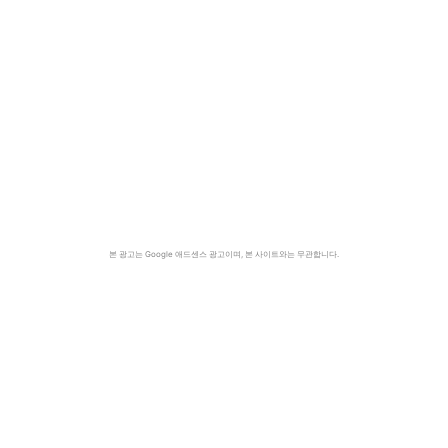
본 광고는 Google 애드센스 광고이며, 본 사이트와는 무관합니다.