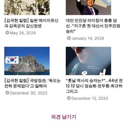
[김국헌 칼럼] 일본 메이지유신
대만 민진당 라이칭더 총통 당
과 김옥균의 갑신정변
선..”지구촌 첫 대선서 민주진영
승리”
May 24, 2024
January 14, 2024
[김국헌 칼럼] 국방장관, ‘독도는
“훗날 역사의 승자는?”…44년 전
전혀 문제없다’고 말해야
12.12 당시 정승화·전두환·최규하
그리고
December 30, 2023
December 12, 2023
의견 남기기