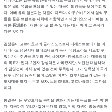
제외하고는 같은 유럽인에 대해서도 우월감이 강하다. 이제 독
일은 널리 유럽을 포용할 수 있는 대국이 되었음을 보여주고 있
다. 아베 류의 일본과는 차원이 다르다. 아우슈비츠에서 털썩 무
릎을 꿇은 브란트는 나치에 저항하던 지식인이었으나 아베는 조
슈한(長洲藩)의 재현이라고 할 수 있다는 데서 아예 그 종자가
다른 것이다.
김정은이 고르바쵸프의 글라스노스트나 페레스트로이카는 아
니더라도 냉전시대 브레즈네프의 동·서 데탕트라도 시도할 수
있는가는 주변국 모두의 관심사이지만 한국으로서는 대북정책
의 목표가 된다. 2인자 장성택은 사라졌지만, 노련한 대남책략
가 김양건이 아직 살아 있는 것이 주목된다. 그가 명목상의 국가
원수 김영남 등과 더불어 스탈린 이후의 흐루시쵸프와 같은 과
도시대를 열지는 두고 보자. 브레즈네프, 고르바쵸프는 그 다음
이다.
통일준비는 무엇보다도 북한을 변화시키는 데 목표를 두어야 한
다. 지금까지 우리가 쌓아온 대북 경험, 인적 자원이 총동원되어