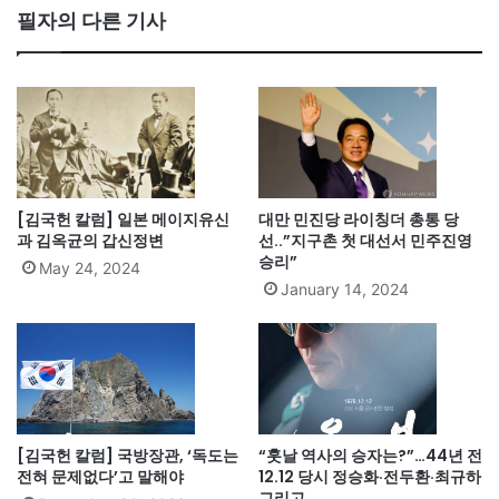
필자의 다른 기사
[김국헌 칼럼] 일본 메이지유신
대만 민진당 라이칭더 총통 당
과 김옥균의 갑신정변
선..”지구촌 첫 대선서 민주진영
승리”
May 24, 2024
January 14, 2024
[김국헌 칼럼] 국방장관, ‘독도는
“훗날 역사의 승자는?”…44년 전
전혀 문제없다’고 말해야
12.12 당시 정승화·전두환·최규하
그리고