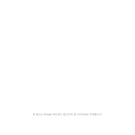
본 광고는 Google 애드센스 광고이며, 본 사이트와는 무관합니다.