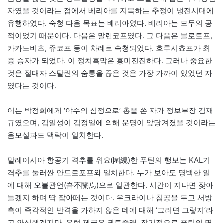
자였을 것이라는 점에서 베리아를 지목하는 추정이 냉전시대에
유행하였다. 숙청 다음 목표는 베리아였다. 베리아는 모두의 공
적이었기 때문이다. 다음은 말렌코프였다. 그 다음은 몰로토프,
카카노비츠, 쥬코프 등이 차례로 숙청되었다. 흐루시쵸프가 최
종 승자가 되었다. 이 정치흑막은 흥미진진하다. 그러나 중요한
것은 절대자 스탈린의 숨통을 끊은 것은 가장 가까이 있었던 자
였다는 것이다.
이는 박정희에게 ‘야수의 심정으로’ 총을 쏜 자가 정보부장 김재
규였으며, 김일성이 김정일에 의해 운명이 앞당겨졌을 것이라는
음모설과도 맥락이 일치한다.
말레이시아 항공기 격추를 위요(圍繞)한 푸틴의 행보는 KAL기
격추를 둘러싼 안드로포프와 일치한다. 누가 보아도 명백한 일
에 대해 오불관언(吾不關焉)으로 일관한다. 시간이 지나면 잦아
들겠지 하며 딱 잡아떼는 것이다. 우크라이나 침공을 두고 서방
측이 즉각적인 반격을 가하지 않은 데에 대해 ‘그러면 그렇지’라
고 안심했겠지만, 유럽 제국은 권토중래, 장기전으로 푸틴의 명