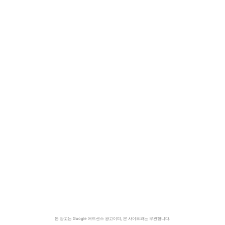
본 광고는 Google 애드센스 광고이며, 본 사이트와는 무관합니다.