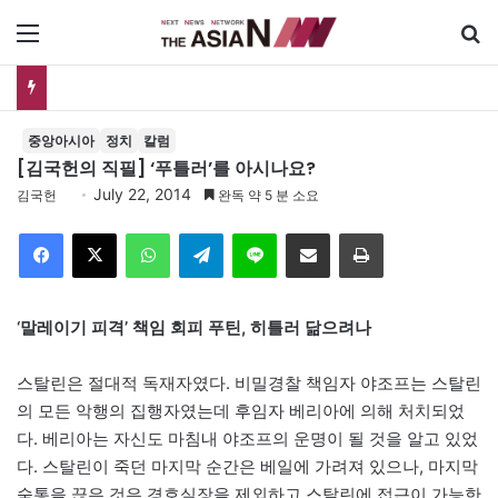
메뉴
GS25, 세계 디자인 어워드 2관왕…‘소비뇽레몬블랑하이볼’ 디자인 경쟁력 인정
중앙아시아
정치
칼럼
[김국헌의 직필] ‘푸틀러’를 아시나요?
July 22, 2014
김국헌
완독 약 5 분 소요
Facebook
X
WhatsApp
Telegram
Line
이메일
인쇄
‘말레이기 피격’ 책임 회피 푸틴, 히틀러 닮으려나
스탈린은 절대적 독재자였다. 비밀경찰 책임자 야조프는 스탈린
의 모든 악행의 집행자였는데 후임자 베리아에 의해 처치되었
다. 베리아는 자신도 마침내 야조프의 운명이 될 것을 알고 있었
다. 스탈린이 죽던 마지막 순간은 베일에 가려져 있으나, 마지막
숨통을 끊은 것은 경호실장을 제외하고 스탈린에 접근이 가능한