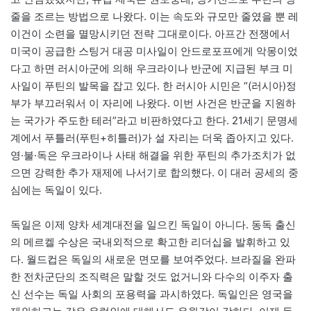
줄을 조르는 방법으로 나왔다. 이는 속도와 규모만 줄였을 뿐 레
이건이 소련을 멸망시키던 전략 그대로이다. 아프간 전쟁에서
미국이 공급한 스팅거 대공 미사일이 안드로포프에게 악몽이었
다고 하면 러시아군에 의해 우크라이나 반군에 지급된 부크 미
사일이 푸틴의 발목을 잡고 있다. 한 러시아 시민은 “(러시아)정
부가 부끄러워서 이 자리에 나왔다. 이번 사건은 반군을 지원하
는 국가가 주도한 테러”라고 비판하였다고 한다. 21세기 문명세
계에서 푸틀러(푸틴+히틀러)가 설 자리는 더욱 좁아지고 있다.
영·불·독은 우크라이나 사태 해결을 위한 푸틴의 추가조치가 없
으면 강력한 추가 재제에 나서기로 합의했다. 이 대러 공세의 중
심에는 독일이 있다.
독일은 이제 양차 세계대전을 일으킨 독일이 아니다. 동독 출신
의 메르켈 수상은 국내외적으로 확고한 리더십을 발휘하고 있
다. 월드컵은 독일의 새로운 면모를 보여주었다. 브라질을 완파
한 전차군단의 조직력은 말할 것도 없거니와 다수의 이주자 출
신 선수는 독일 사회의 포용력을 과시하였다. 독일인은 영국을