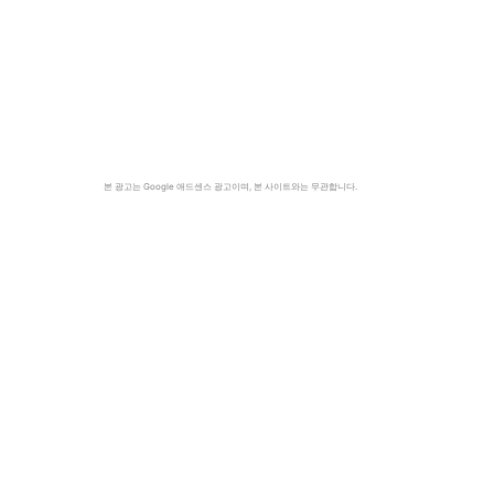
본 광고는 Google 애드센스 광고이며, 본 사이트와는 무관합니다.