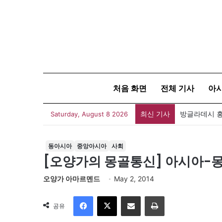
처음 화면
전체 기사
아
최신 기사
Saturday, August 8 2026
동아시아
중앙아시아
사회
[오양가의 몽골통신] 아시아-몽골
오양가 아마르멘드
May 2, 2014
Facebook
X
이메일
인쇄
공유