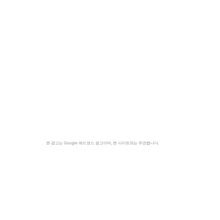
본 광고는 Google 애드센스 광고이며, 본 사이트와는 무관합니다.