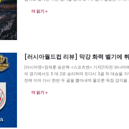
개최국의 면모를 보여줬다. 반면 우루과이는 두…
더 읽기 »
[러시아월드컵 리뷰] 막강 화력 벨기에 
[아시아엔=정재훈·송은혁 <스포츠엔> 기자]1차전 파나마에
의 경기에서도 5 대 2로 승리하며 또다시 3골 차 대승을 
전에 이어 다시 한번 두 골을 뽑아내며 물오른 득점 감각
한 수 앞선 기량을…
더 읽기 »