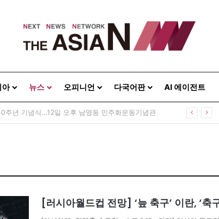
시아
뉴스
오피니언
다국어판
AI 에이전트
40주년 기념식…12일 오후 남영동 민주화운동기념관
[러시아월드컵 전망] ‘늪 축구’ 이란, ‘