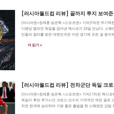
[러시아월드컵 리뷰] 끝까지 투지 보여준
[아시아엔=정재훈·송은혁 <스포츠엔> 기자]1차전 무기력한
디펜딩 챔피언 독일을 잡아낸 멕시코가 22일 만났다. 스웨
민들의 질타를 받은 대한민국은 이번 경기에 모든 걸 쏟아부
는듯했으나, 전반 중반 또 한 번의 페널티킥을…
더 읽기 »
[러시아월드컵 리뷰] 전차군단 독일 크로
[아시아엔=정재훈·송은혁 <스포츠엔> 기자] 1차전 멕시
독일이 후반 추가시간 크로스 선수의 기적적인 역전 골로 스웨
차전 한국에 승리하며 기분 좋은 출발을 한 스웨덴은 강팀
아냈다. 하지만 후반전이 시작 됨과…