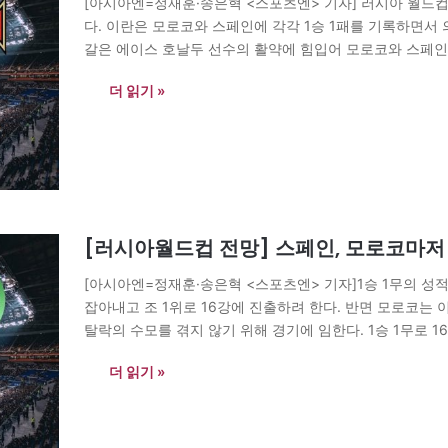
[아시아엔=정재훈·송은혁 <스포츠엔> 기자] 러시아 월드
다. 이란은 모로코와 스페인에 각각 1승 1패를 기록하면서
갈은 에이스 호날두 선수의 활약에 힘입어 모로코와 스페인에
이란은 모로코와 만났을 때는 3-4-3 포메이션을 썼던 반면
더 읽기 »
[러시아월드컵 전망] 스페인, 모로코마저 
[아시아엔=정재훈·송은혁 <스포츠엔> 기자]1승 1무의 성
잡아내고 조 1위로 16강에 진출하려 한다. 반면 모로코는 
탈락의 수모를 겪지 않기 위해 경기에 임한다. 1승 1무로 1
술로 지난 이란을 상대했는데…
더 읽기 »