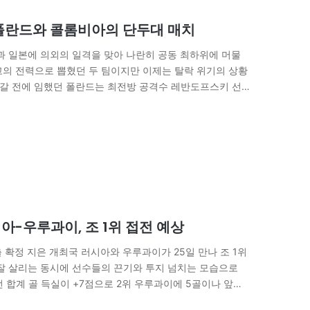
 폴란드와 콜롬비아의 단두대 매치
과 일본에 의외의 일격을 맞아 나란히 공동 최하위에 머물
고의 전력으로 뽑혔던 두 팀이지만 이제는 탈락 위기의 상황
세네갈 전에 임했던 폴란드는 최전방 공격수 레반도프스키 선
실점…
아-우루과이, 조 1위 접전 예상
 확정 지은 개최국 러시아와 우루과이가 25일 만나 조 1위
 잘 살리는 동시에 선수들의 끈기와 투지 넘치는 모습으로
 합계 골 득실이 +7점으로 2위 우루과이에 5골이나 앞서