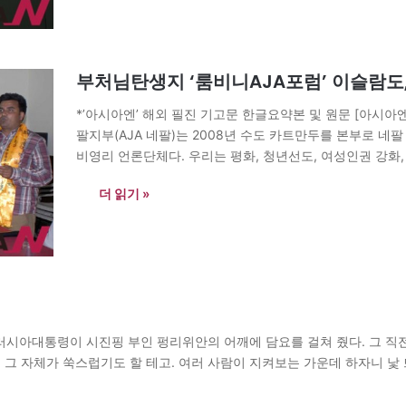
부처님탄생지 ‘룸비니AJA포럼’ 이슬람도,
*’아시아엔’ 해외 필진 기고문 한글요약본 및 원문 [아시아
팔지부(AJA 네팔)는 2008년 수도 카트만두를 본부로 네
비영리 언론단체다. 우리는 평화, 청년선도, 여성인권 강화,
기 위해 노력해왔다. AJA 네팔은 2014년 3월7일부터 사
더 읽기 »
틴 러시아대통령이 시진핑 부인 펑리위안의 어깨에 담요를 걸쳐 줬다. 그 직
. 그 자체가 쑥스럽기도 할 테고. 여러 사람이 지켜보는 가운데 하자니 낯