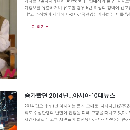
카타르 <알자지라>(Al-Jazeera) 日 반대시위 불구, 공
가정보를 유출하거나 유도할 경우 5년 이상의 징역이 선고
다”고 주장하며 시위에 나섰다. ‘국경없는기자회’는 이를 “
Japan secrecy law takes effect amid protests Journali
더 읽기 »
숨가빴던 2014년…아시아 10대뉴스
2014 갑오(甲午)년 아시아는 문자 그대로 ‘다사다난(多事多
직도 수십만명의 난민이 전쟁을 피해 고향을 떠나고 있다. 
사건사고로 무고한 시민들이 희생됐다. <아시아엔>은 숨가쁘
선정했다. -편집자 아베노믹스, 진퇴양난에 빠져 20년가