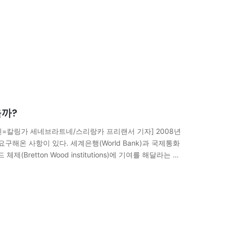
을까?
아엔=칼링가 세네브라트네/스리랑카 프리랜서 기자] 2008년
온 사항이 있다. 세계은행(World Bank)과 국제통화
우드 체제(Bretton Wood institutions)에 기여를 해달라는 것
과 유럽은 이를 거절했다. 지난 11월7일, 중국은 베이징에