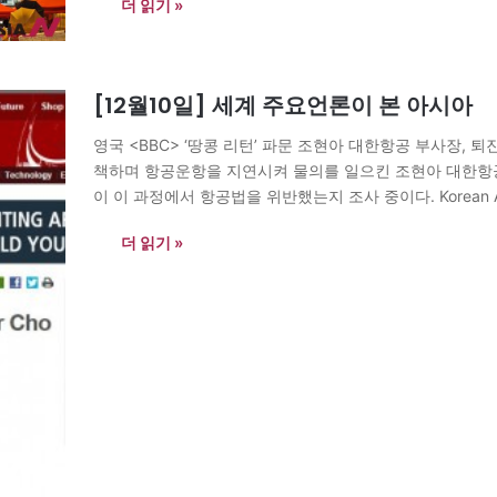
더 읽기 »
[12월10일] 세계 주요언론이 본 아시아
영국 <BBC> ‘땅콩 리턴’ 파문 조현아 대한항공 부사장,
책하며 항공운항을 지연시켜 물의를 일으킨 조현아 대한항
이 이 과정에서 항공법을 위반했는지 조사 중이다. Korean Air ‘nut r
Air executive who delayed a plane…
더 읽기 »