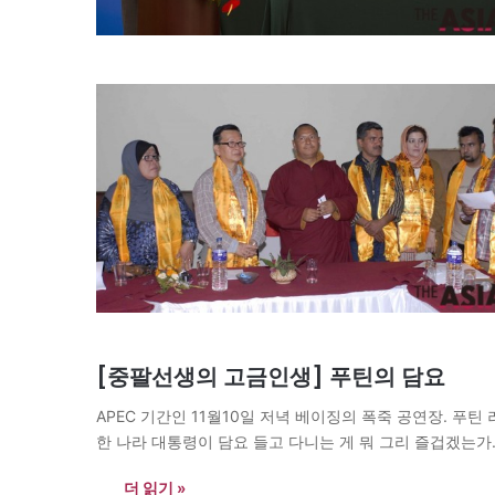
[중팔선생의 고금인생] 푸틴의 담요
APEC 기간인 11월10일 저녁 베이징의 폭죽 공연장. 푸
한 나라 대통령이 담요 들고 다니는 게 뭐 그리 즐겁겠는가
더 읽기 »