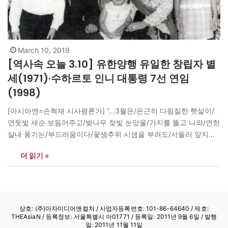
March 10, 2019
[역사속 오늘 3.10] 유한양행 유일한 창립자 별
세(1971)·수하르토 인니 대통령 7선 연임
(1998)
[아시아엔=손혁재 시사평론가] “…3월은/은근히 다림질한 햇살이/
연둣빛 새순 보듬어주고/벚나무 젖빛 눈망울/가지를 뚫고 나와/연한
살내 풍기는/부드러움이다/꽃샘추위 시샘을 부려도/서둘러 앞지르
지 않고/먼 길 돌아온/도랑물 소리…3월은…씨앗 한 줌 나누는/포근
더 읽기 »
함이다”-박금숙 ‘3월’ “우리 일은 시작이오. 우리의 앞은 더 중대하
오. 우리 청년은 태산 같은 큰일을 준비합시다. 낙심 말고, 겁내지 말
고, 쉬지 말고, 용감하고 담대하게 나갑시다.”-안창호(1938년 오늘
옥중에서 세상 떠남)…
상호: (주)아자미디어앤컬처 /
사업자등록번호: 101-86-64640
/ 제호:
THEAsiaN / 등록정보: 서울특별시 아01771 / 등록일: 2011년 9월 6일 / 발행
일: 2011년 11월 11일