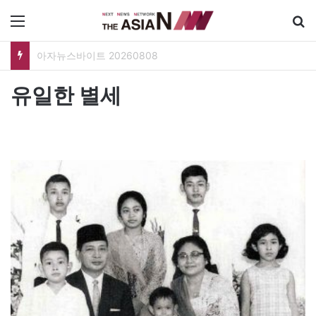
메뉴
폐버스를 청년주택으로? 탑골공원 술자리보다 못한 정치의 상상력
유일한 별세