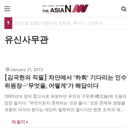
메뉴
[신건호 칼럼] 대한민국 정치여, 후비기 그만하라
유신사무관
January 21, 2013
[김국헌의 직필] 차안에서 ‘하회’ 기다리는 인수
위원장···’무엇을, 어떻게’가 해답이다
1960년대 영어 참고서로 유명하던 유진의 구문론(構文論)에 인용되
었던 말이다. “무엇이든지 존재하는 것은 옳다.” 모든 존재와 생명을
귀중히 여겨야 된다는 대단히 철학적인 말이지만 현존 조직과 제도
를 없애는 데는 극히 신중을 기해야 한다는 지혜로 원용(援用)할 수
더 읽기 »
도 있다. “There are too many ‘buts’ in this imperfect world.” 이
불완전한 세상에는 너무도 ‘그러나’ 라는 말이…