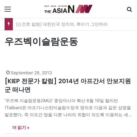
메뉴
[신건호 칼럼] 대한민국 정치여, 후비기 그만하라
우즈벡이슬람운동
September 29, 2013
[KIEP 전문가 칼럼] 2014년 아프간서 안보지원
군 떠나면
‘우즈벡 이슬람운동(IMU)’ 중앙아시아 확산 6월 19일 탈리반
(Taliban)은 아프가니스탄이슬람수장국 명의로 다음과 같은 성명을
발표했다. 즉 아프간 땅을 다른 나라의 위협이 되도록 이용하는 세력
이 있다면 이를 좌시하지 않겠다는 것이다. 이러한 성명의 배경에는
더 읽기 »
‘포스트 2014’라는?사건이 놓여 있다. 2014년 아프가니스탄에서 국
제안보지원군(ISAF)이 철수하게 되는 그 사건 말이다. 탈리반의 성