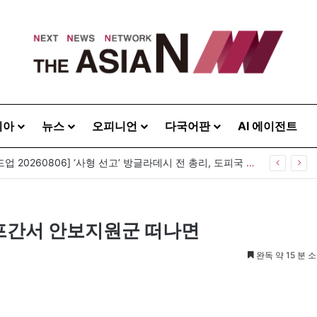
시아
뉴스
오피니언
다국어판
AI 에이전트
[아시아라운드업 20260806] ‘사형 선고’ 방글라데시 전 총리, 도피국 인도서 연설
 아프간서 안보지원군 떠나면
완독 약 15 분 