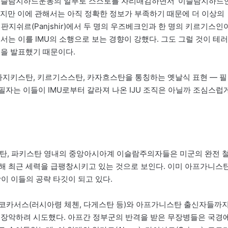
제이슬람지하드운동의 일부로 스스로를 자리매김하면서 ‘이슬람지하드
 것이다. 하지만 이에 관해서는 아직 정확한 정보가 부족하기 때문에 더 이상의
 판지쉬르(Panjshir)에서 두 명의 우즈베크인과 한 명의 키르기스인
서는 이를 IMU의 소행으로 보는 경향이 강했다. 그도 그럴 것이 테러
명을 발표했기 때문이다.
, 타지키스탄, 키르기스스탄, 카자흐스탄을 통칭하는 옛날식 표현 ― 필
필자는 이들이 IMU로부터 갈라져 나온 IJU 조직은 아닐까 조심스럽
니스탄, 파키스탄 영내의 중앙아시아계 이슬람주의자들은 미군의 완전 
해 최근 세력을 급팽창시키고 있는 것으로 보인다. 이미 아프가니스
방이 이들의 공략 타깃이 되고 있다.
 북코카서스(러시아령 체첸, 다게스탄 등)와 아프가니스탄 출신자들까
 장악하려 시도했다. 아프간 정부군의 반격을 받은 무장병들은 국경