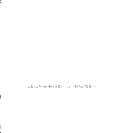
연
이
게
본 광고는 Google 애드센스 광고이며, 본 사이트와는 무관합니다.
철
탄
지
에