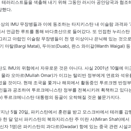
국적 테러리스트들을 색출해 내기 위해 그동안 러시아 공안당국과 협조
장했다.
 이상의 IMU 무장병들과 이에 동조하는 타지키스탄 내 이슬람 과격파 ‘
들도 위에서 언급한 루트를 통해 바다흐샨으로 들어갔다. 또 인접한 누리스탄
스 그리고 아랍인 이슬람 무장병들이 천 명 이상이나 은닉해 있는 것으
Bargi Matal), 두아브(Duab), 완스 와이갈(Wanth Waigal) 등
 IMU의 위협에서 자유로운 것은 아니다. 사실 2001년 10월에 미
 오마르(Mullah Omar)가 이끄는 탈리반 정부에게 연료와 석유
었을 것이다. 현재 조국을 쫓겨나 해외에서 활동중인 투르크멘 반정
크멘인들과 공조하여 투르크메니스탄 정부를 전복시키려 획책하고 있다
dov) 투르크메니스탄 대통령의 등골이 오싹해질 것은 불문가지다.
?지난 5월 20일, 파키스탄에서 훈련을 받고 모스크바에서 테러를 감
한 달 앞서 파키스탄의 북와지리스탄 주 미란 샤(Miran Shah)에서
자 1명)은 파키스탄의 과다르(Gwadar) 항에 있는 중국 관련 시설