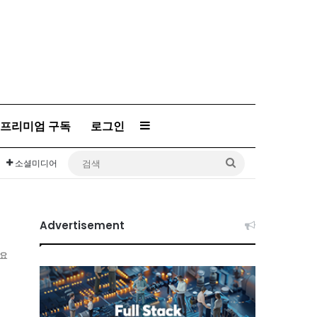
프리미엄 구독
로그인
Sidebar
검
소셜미디어
색
Advertisement
소요