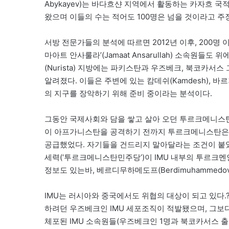
Abykayev)는 바다흐샨 지역에서 활동하는 카자흐 
왔으며 이들의 수는 적어도 100명은 넘을 것이라고 주
서방 전문가들의 분석에 따르면 2012년 이후, 200명
마아트 안사룰라’(Jamaat Ansarullah) 소속원
(Nurista) 지방에는 파키스탄과 우즈베크, 북코카서
알려졌다. 이들은 주변에 있는 캄데쉬(Kamdesh), 바르기 마탈(
의 지구를 장악하기 위해 준비 중이라는 분석이다.
그동안 국제사회와 담을 쌓고 살아 오던 투르크메니스탄도
이 아프가니스탄을 공격하기 전까지 투르크메니스탄은 물라
공급했었다. 자기들을 건드리지 말아달라는 조건이 붙
세력(‘투르크메니스탄민주당’)이 IMU 내부의 투르
정보도 있는바, 베르디무하메도프(Berdimuhamme
IMU는 러시아와 중국에서도 위협의 대상이 되고 있다.
하려던 우즈베크인 IMU 세포조직이 적발됐으며, 그보다 
체포된 IMU 소속원들(우즈베크인 1명과 북코카서스 출신