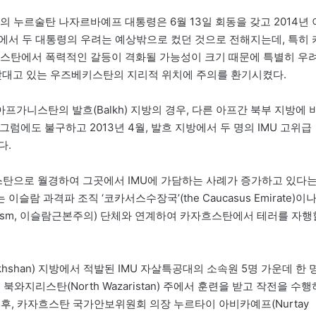
누르술탄 나자르바예프 대통령은 6월 13일 회동을 갖고 2014년 
에서 두 대통령의 우려는 예상밖으로 컸던 것으로 전해지는데, 특히 
가니스탄에서 폭력적인 갈등이 격화될 가능성이 크기 때문에 특별히 우
맞대고 있는 우즈베키스탄의 지리적 위치에 주의를 환기시켰다.
가니스탄의 발흐(Balkh) 지방의 경우, 다른 아프간 북부 지방에 
그럼에도 불구하고 2013년 4월, 발흐 지방에서 두 명의 IMU 고위급
다.
탄으로 월경하여 그곳에서 IMU에 가담하는 사례가 증가하고 있다
람 과격파 조직 ‘코카서스수장국’(the Caucasus Emirate)이
fism, 이슬람근본주의) 단체와 연계하여 카자흐스탄에서 테러를 자행
hshan) 지방에서 적발된 IMU 자살특공대의 소속원 5명 가운데 한 
와지리스탄(North Wazaristan) 주에서 훈련을 받고 작전을 수행
후, 카자흐스탄 국가안보위원회 의장 누르타이 아비카예프(Nurtay