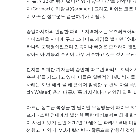
서 불과 32km 밖에 떨어져 있지 않은 파랴브 산악지대로 
치(Gormach), 카람콜(Qaramqol) 그리고 파쉬툰 코
어 아프간 정부군도 접근하기가 어렵다.
중앙아시아와 인접한 파랴브 지역에서는 우즈베크어와 
가니스탄을 사이에 두고 그레이트 게임을 벌이던 19세
하나의 문명권이었으며 민족이나 국경은 존재하지 않았
앙아시아 계통의 주민이 다수 거주하고 있는 것이 우연
현지를 취재한 기자들의 증언에 따르면 파랴브 지역에서 
수부대’를 거느리고 있다. 이들은 일반적인 IMU 병사
사례는 지난 해와 올 해 연이어 발생한 두 건의 자살 폭탄 
bin Waleed) 춘계 대공세’를 개시한다고 선언한 직후
아프간 정부군 복장을 한 탈리반 무장병들이 파랴브 지역
프가니스탄 영내에서 발생한 폭탄 테러로서는 최대 희생
이 사건이 있기 전인 2012년 10월에는 파랴브 역내 
생했고 이 역시 IMU가 탈리반과 합동으로 감행한 것임