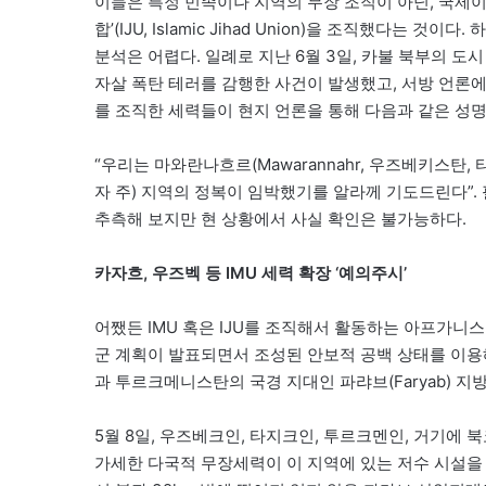
이들은 특정 민족이나 지역의 무장 조직이 아닌, 국
합’(IJU, Islamic Jihad Union)을 조직했다는
분석은 어렵다. 일례로 지난 6월 3일, 카불 북부의 도시
자살 폭탄 테러를 감행한 사건이 발생했고, 서방 언론에
를 조직한 세력들이 현지 언론을 통해 다음과 같은 성
“우리는 마와란나흐르(Mawarannahr, 우즈베키스탄
자 주) 지역의 정복이 임박했기를 알라께 기도드린다”. 
추측해 보지만 현 상황에서 사실 확인은 불가능하다.
카자흐, 우즈벡 등 IMU 세력 확장 ‘예의주시’
어쨌든 IMU 혹은 IJU를 조직해서 활동하는 아프가
군 계획이 발표되면서 조성된 안보적 공백 상태를 이용
과 투르크메니스탄의 국경 지대인 파랴브(Faryab) 지
5월 8일, 우즈베크인, 타지크인, 투르크멘인, 거기에
가세한 다국적 무장세력이 이 지역에 있는 저수 시설을