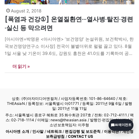
August 2, 2018
[폭염과 건강①] 온열질환연···열사병·탈진·경련
·실신 등 막으려면
[아시아엔=박명윤 <아시아엔> ‘보건영양’ 논설위원, 보건학박사, 한
국보건영양연구소 이사장] 전국이 불볕더위로 펄펄 끓고 있다. 8월
1일 서울 낮 기온이 39.6도, 강원도 홍천은 41.0도를 기록하여 공식
관측소 기록 역대 최고치를 경신하고 있다. 삼성교통안전문화연구
더 읽기 »
소의 분석에 따르면 폭염으로 교통사고가 지난해보다 약 8% 더 발
생했으며, 온도가 섭씨 1도 오를 때마다 교통사고는 1.2% 늘어났다
고 밝혔다. 질병관리본부는 “올해 온열질환자(溫熱疾患者)는…
상호: (주)아자미디어앤컬처 /
사업자등록번호: 101-86-64640
/ 제호:
THEAsiaN / 등록정보: 서울특별시 아01771 / 등록일: 2011년 9월 6일 / 발행
일: 2011년 11월 11일
주소: 서울특별시 종로구 혜화로 35 화수회관 207호 / 전화: 02-712-4111 /
팩
스: 02-718-1114
/ 이메일: news@theasian.asia / 발행인·편집인: 이상기 / 청
소년보호책임자: 이주형
AI 에이전트
아시아엔 소개
/
인사말
/
네트워크
/
편집강령 및 보도준칙
/
이용약관
/
개인정
보취급방침
/
CONTACT US