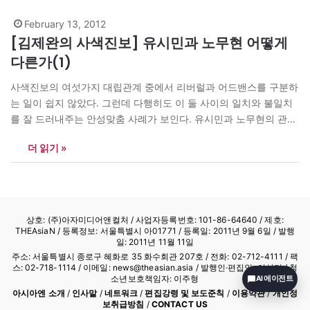
February 13, 2012
[김제완의 사색진보] 유시민과 노무현 어떻게
다른가(1)
사색진보의 여섯가지 대립관계 중에서 리버럴과 어드밴스를 구분하
는 일이 쉽지 않았다. 그런데 다행히도 이 둘 사이의 일치와 불일치
를 잘 드러내주는 안성맞춤 사례가 보인다. 유시민과 노무현의 관계
가 그것이다. 이 두 사람의 차이가 리버럴과 어드밴스를 잘 구분해
더 읽기 »
주기도 하지만 두 사람이 어떻게 다른가 알고 싶은 사람들에게도 리
버럴과 어드밴스가 유용한 도구가 되고 있다. 두…
상호: (주)아자미디어앤컬처 /
사업자등록번호: 101-86-64640
/ 제호:
THEAsiaN / 등록정보: 서울특별시 아01771 / 등록일: 2011년 9월 6일 / 발행
일: 2011년 11월 11일
주소: 서울특별시 종로구 혜화로 35 화수회관 207호 / 전화: 02-712-4111 /
팩
스: 02-718-1114
/ 이메일: news@theasian.asia / 발행인·편집인: 이상기 / 청
소년보호책임자: 이주형
AI 에이전트
아시아엔 소개
/
인사말
/
네트워크
/
편집강령 및 보도준칙
/
이용약관
/
개인정
보취급방침
/
CONTACT US