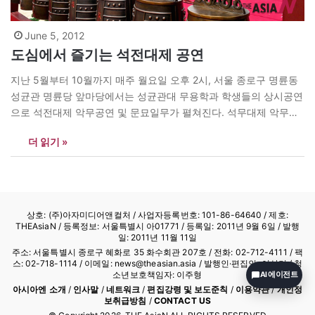
June 5, 2012
도심에서 즐기는 석전대제 공연
지난 5월부터 10월까지 매주 월요일 오후 2시, 서울 종로구 명륜동
성균관 명륜당 앞마당에서는 성균관대 무용학과 학생들의 상시공연
으로 석전대제 악무공연 및 문묘일무가 펼쳐진다. 석무대제 악무공
연은 중요무형문화재 제85호로 1부에서는 석전대제, 2부에서는 유
더 읽기 »
교문화를 배경으로 한 악무공연이 펼쳐진다. 4일에는 일산의 학내
초등학교 학생 50~60명이 현장체험학습을 나와 한복체험, 우리 예
절 배우기 등의 프로그램을 마치고 공연을 관람했다.?어린이들은…
상호: (주)아자미디어앤컬처 /
사업자등록번호: 101-86-64640
/ 제호:
THEAsiaN / 등록정보: 서울특별시 아01771 / 등록일: 2011년 9월 6일 / 발행
일: 2011년 11월 11일
주소: 서울특별시 종로구 혜화로 35 화수회관 207호 / 전화: 02-712-4111 /
팩
스: 02-718-1114
/ 이메일: news@theasian.asia / 발행인·편집인: 이상기 / 청
소년보호책임자: 이주형
AI 에이전트
아시아엔 소개
/
인사말
/
네트워크
/
편집강령 및 보도준칙
/
이용약관
/
개인정
보취급방침
/
CONTACT US