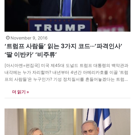
November 9, 2016
‘트럼프 사람들’ 읽는 3가지 코드···’파격인사’
‘딸 이반카’ ‘비주류’
[아시아엔=편집국] 미국 제45대 도널드 트럼프 대통령의 백악관과
내각에는 누가 자리할까? 내년부터 4년간 아메리카호를 이끌 ‘트럼
프의 사람들’은 누구인가? 기성 정치질서를 흔들어놓겠다는 트럼프
의 의지에 따라 새 정부에는 파격적인 인사가 뒤따를 전망이다. 장녀
더 읽기 »
이반카와 ‘기업사냥꾼’ 칼 아이칸 등의 중용이 예상된다. ?부통령 마
이크 펜스 러닝메이트인 마이크 펜스 인디애나 주지사는 공화당 강
경세력인 ‘티파티’ 소속이다. 2008년과…