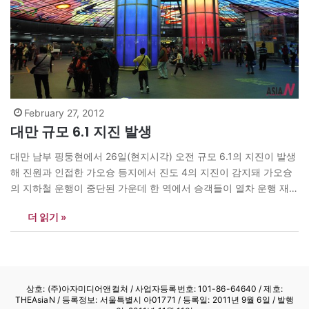
February 27, 2012
대만 규모 6.1 지진 발생
대만 남부 핑둥현에서 26일(현지시각) 오전 규모 6.1의 지진이 발생
해 진원과 인접한 가오슝 등지에서 진도 4의 지진이 감지돼 가오슝
의 지하철 운행이 중단된 가운데 한 역에서 승객들이 열차 운행 재개
를 기다리고 있다. 대만 중앙기상국은 진원지가 핑둥현 지방정부 청
더 읽기 »
사 동북쪽 30.4km 지점이며 구체적인 피해 상황은 파악되지 않았
다고 밝혔다. <사진=신화사> news@theasian.asia
상호: (주)아자미디어앤컬처 /
사업자등록번호: 101-86-64640
/ 제호:
THEAsiaN / 등록정보: 서울특별시 아01771 / 등록일: 2011년 9월 6일 / 발행