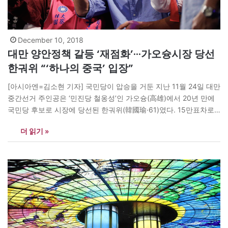
December 10, 2018
대만 양안정책 갈등 ‘재점화’···가오슝시장 당선
한궈위 “‘하나의 중국’ 입장”
[아시아엔=김소현 기자] 국민당이 압승을 거둔 지난 11월 24일 대만
중간선거 주인공은 ‘민진당 철옹성’인 가오슝(高雄)에서 20년 만에
국민당 후보로 시장에 당선된 한궈위(韓國瑜·61)였다. 15만표차로
천치마이 민진당 후보(74만2239표)를 앞지른 그는 국민당 주석직
더 읽기 »
과 차기 총통선거에서 유력 주자로까지 부상했다. 대만 언론은 ‘한류
(韓流) 열풍이 불었다’고 했다. 한궈위의 이름 첫 두 글자가 한국을
뜻하는 한자(韓國)와 같아 그의…