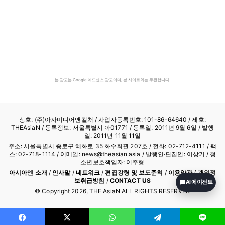
본 광고는 Google 애드센스 광고이며, 본 사이트와는 무관합니다.
상호: (주)아자미디어앤컬처 /
사업자등록번호: 101-86-64640
/ 제호:
THEAsiaN / 등록정보: 서울특별시 아01771 / 등록일: 2011년 9월 6일 / 발행
일: 2011년 11월 11일
주소: 서울특별시 종로구 혜화로 35 화수회관 207호 / 전화: 02-712-4111 /
팩
스: 02-718-1114
/ 이메일: news@theasian.asia / 발행인·편집인: 이상기 / 청
소년보호책임자: 이주형
아시아엔 소개
/
인사말
/
네트워크
/
편집강령 및 보도준칙
/
이용약관
/
개인정
보취급방침
/
CONTACT US
AI 에이전트
© Copyright
2026
, THE AsiaN ALL RIGHTS RESERVED