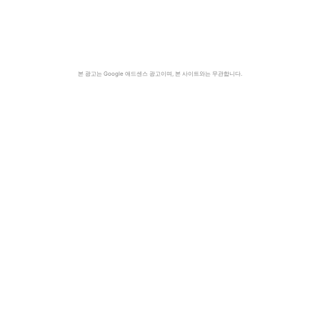
본 광고는 Google 애드센스 광고이며, 본 사이트와는 무관합니다.