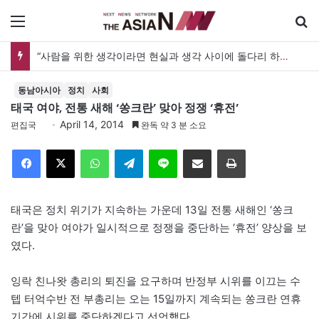
메뉴
“사람을 위한 생각이라면 현실과 생각 사이에 돌다리 하나는 놓아야 하지 않을까”
동남아시아
정치
사회
태국 여야, 전통 새해 ‘쏭크란’ 맞아 정쟁 ‘휴전’
April 14, 2014
편집국
완독 약 3 분 소요
Facebook
X
WhatsApp
Telegram
Line
이메일
인쇄
태국은 정치 위기가 지속하는 가운데 13일 전통 새해인 ‘쏭크
란’을 맞아 여야가 일시적으로 정쟁을 중단하는 ‘휴전’ 양상을 보
였다.
잉락 친나왓 총리의 퇴진을 요구하며 반정부 시위를 이끄는 수
텝 터억수반 전 부총리는 오는 15일까지 계속되는 쏭크란 연휴
기간에 시위를 중단하겠다고 선언했다.