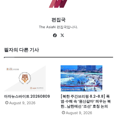
편집국
The AsiaN 편집국입니다.
Fa
X
ce
bo
필자의 다른 기사
ok
아자뉴스바이트 20260809
[북한 주간브리핑·8.2~8.8] 폭
염·수해 속 ‘원산갈마’ 띄우는 북
August 9, 2026
한…남한에선 ‘조선’ 호칭 논의
August 9, 2026