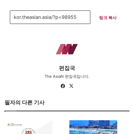
링크 복사
편집국
The AsiaN 편집국입니다.
Fa
X
ce
bo
필자의 다른 기사
ok