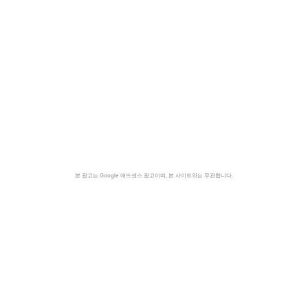
본 광고는 Google 애드센스 광고이며, 본 사이트와는 무관합니다.