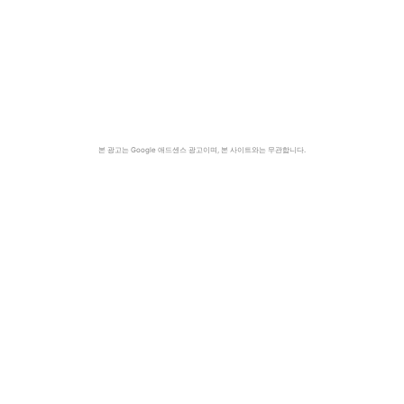
본 광고는 Google 애드센스 광고이며, 본 사이트와는 무관합니다.