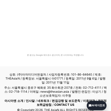
본 광고는 Google 애드센스 광고이며, 본 사이트와는 무관합니다.
상호: (주)아자미디어앤컬처 /
사업자등록번호: 101-86-64640
/ 제호:
THEAsiaN / 등록정보: 서울특별시 아01771 / 등록일: 2011년 9월 6일 / 발행
일: 2011년 11월 11일
주소: 서울특별시 종로구 혜화로 35 화수회관 207호 / 전화: 02-712-4111 /
팩
스: 02-718-1114
/ 이메일: news@theasian.asia / 발행인·편집인: 이상기 / 청
소년보호책임자: 이주형
아시아엔 소개
/
인사말
/
네트워크
/
편집강령 및 보도준칙
/
이용약관
/
개인정
보취급방침
/
CONTACT US
AI 에이전트
© Copyright
2026
, THE AsiaN ALL RIGHTS RESERVED