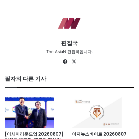
편집국
The AsiaN 편집국입니다.
Fa
X
ce
bo
필자의 다른 기사
ok
[아시아라운드업 20260807]
아자뉴스바이트 20260807