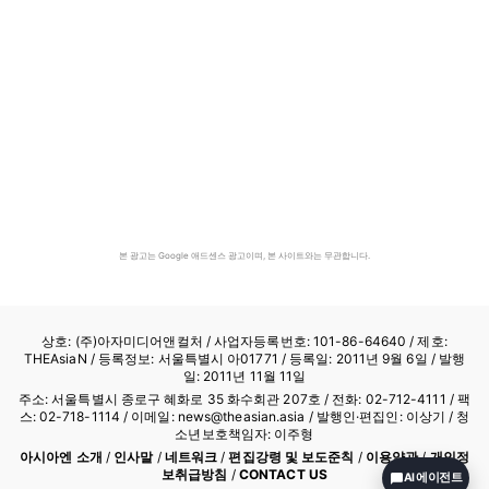
본 광고는 Google 애드센스 광고이며, 본 사이트와는 무관합니다.
상호: (주)아자미디어앤컬처 /
사업자등록번호: 101-86-64640
/ 제호:
THEAsiaN / 등록정보: 서울특별시 아01771 / 등록일: 2011년 9월 6일 / 발행
일: 2011년 11월 11일
주소: 서울특별시 종로구 혜화로 35 화수회관 207호 / 전화: 02-712-4111 /
팩
스: 02-718-1114
/ 이메일: news@theasian.asia / 발행인·편집인: 이상기 / 청
소년보호책임자: 이주형
아시아엔 소개
/
인사말
/
네트워크
/
편집강령 및 보도준칙
/
이용약관
/
개인정
보취급방침
/
CONTACT US
AI 에이전트