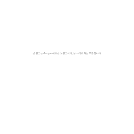
본 광고는 Google 애드센스 광고이며, 본 사이트와는 무관합니다.