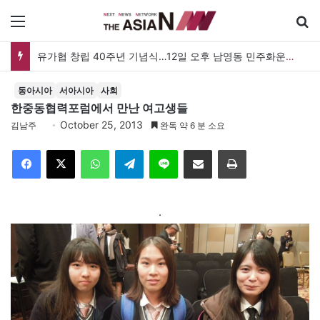
메뉴
유가협 창립 40주년 기념식…12일 오후 남영동 민주화운동기념관
동아시아
서아시아
사회
한중동협력포럼에서 만난 여고생들
October 25, 2013
김남주
완독 약 6 분 소요
Facebook
X
WhatsApp
Telegram
Line
이메일
인쇄
·