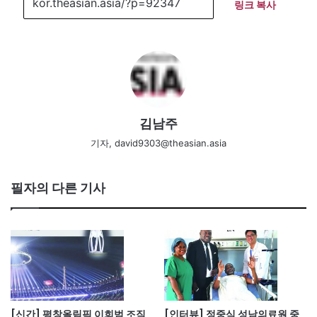
링크 복사
김남주
기자, david9303@theasian.asia
필자의 다른 기사
[신간] 평창올림픽 이희범 조직
[인터뷰] 정중식 성남의료원 중