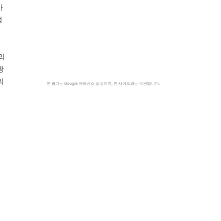
아
정
의
황
의
본 광고는 Google 애드센스 광고이며, 본 사이트와는 무관합니다.