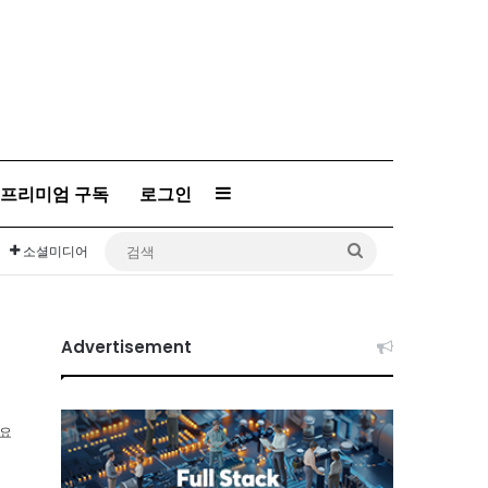
프리미엄 구독
로그인
Sidebar
검
소셜미디어
색
Advertisement
소요