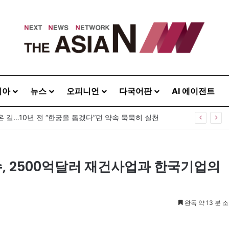
시아
뉴스
오피니언
다국어판
AI 에이전트
 길…10년 전 “한궁을 돕겠다”던 약속 묵묵히 실천
특수, 2500억달러 재건사업과 한국기업의
완독 약 13 분 