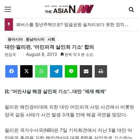
메뉴
폐버스를 청년주택으로? 탑골공원 술자리보다 못한 정치의 상상력
동아시아
동남아시아
사회
대만·필리핀, ‘어민피격 살인죄 기소’ 합의
August 8, 2013
편집국
완독 약 3 분 소요
Facebook
X
WhatsApp
Telegram
Line
이메일
인쇄
比 “어민사살 해경 살인죄 기소”…대만 “제재 해제”
필리핀 해안경비대에 의한 대만 어민피격 사망 사건에서 비롯된
양국 갈등 사태가 사건 발생 3개월 만에 해결 국면을 맞았다.
필리핀 국가수사국(NBI)은 7일 기자회견에서 지난 5월 대만 어
민에게 총격을 가한 해안경비대 대원 8명을 살인죄로 기소하는