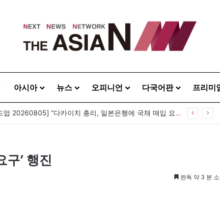
아시아
뉴스
오피니언
다국어판
프리미
[아시아라운드업 20260805] “다카이치 총리, 일본은행에 국채 매입 요구”
요구’ 행진
완독 약 3 분 