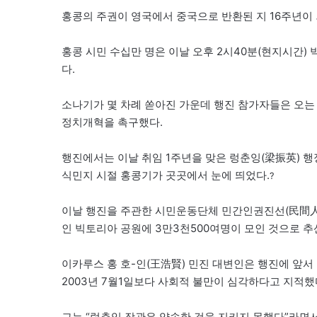
홍콩의 주권이 영국에서 중국으로 반환된 지 16주년이
홍콩 시민 수십만 명은 이날 오후 2시40분(현지시간)
다.
소나기가 몇 차례 쏟아진 가운데 행진 참가자들은 오는 
정치개혁을 촉구했다.
행진에서는 이날 취임 1주년을 맞은 렁춘잉(梁振英) 
식민지 시절 홍콩기가 곳곳에서 눈에 띄었다.
?
이날 행진을 주관한 시민운동단체 민간인권진선(民間人
인 빅토리아 공원에 3만3천500여명이 모인 것으로 추
이카루스 홍 호-인(王浩賢) 민진 대변인은 행진에 앞
2003년 7월1일보다 사회적 불만이 심각하다고 지적했
그는 “렁춘잉 장관은 약속한 것을 지키지 못했다”라면