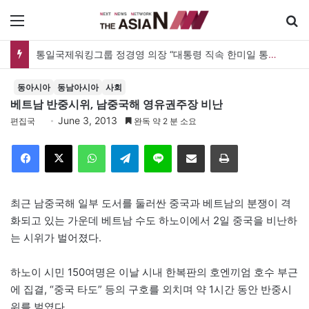
메뉴
통일국제워킹그룹 정경영 의장 “대통령 직속 한미일 통일TF 설치해 통일한국 마스터플랜을”
동아시아
동남아시아
사회
베트남 반중시위, 남중국해 영유권주장 비난
June 3, 2013
편집국
완독 약 2 분 소요
Facebook
X
WhatsApp
Telegram
Line
이메일
인쇄
최근 남중국해 일부 도서를 둘러싼 중국과 베트남의 분쟁이 격
화되고 있는 가운데 베트남 수도 하노이에서 2일 중국을 비난하
는 시위가 벌어졌다.
하노이 시민 150여명은 이날 시내 한복판의 호엔끼엄 호수 부근
에 집결, “중국 타도” 등의 구호를 외치며 약 1시간 동안 반중시
위를 벌였다.