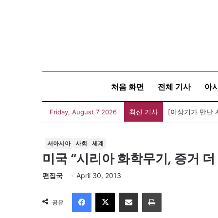
처음 화면
전체 기사
아
최신 기사
Friday, August 7 2026
서아시아
사회
세계
미국 “시리아 화학무기, 증거 더
편집국
April 30, 2013
Facebook
X
이메일
인쇄
공유