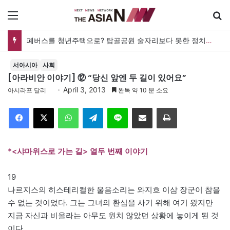
메뉴
폐버스를 청년주택으로? 탑골공원 술자리보다 못한 정치의 상상력
서아시아
사회
[아라비안 이야기] ⑫ “당신 앞엔 두 길이 있어요”
April 3, 2013
아시라프 달리
완독 약 10 분 소요
Facebook
X
WhatsApp
Telegram
Line
이메일
인쇄
*<샤마위스로 가는 길> 열두 번째 이야기
19
나르지스의 히스테리컬한 울음소리는 와지흐 이삼 장군이 참을
수 없는 것이었다. 그는 그녀의 환심을 사기 위해 여기 왔지만
지금 자신과 비올라는 아무도 원치 않았던 상황에 놓이게 된 것
이다.