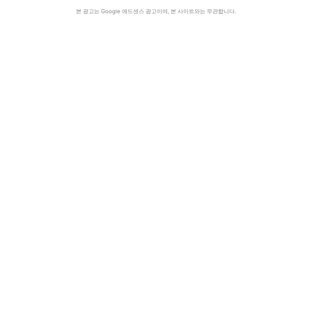
본 광고는 Google 애드센스 광고이며, 본 사이트와는 무관합니다.