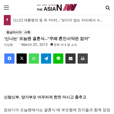
메뉴
[신간] 대통령의 등 뒤 1미터…“보이지 않는 자리에서 누구를 지킨다는 것”
동남아시아
사회
‘신나는’ 프놈펜 결혼식…”주례·혼인서약은 없어”
March 25, 2013
이상현
완독 약 4 분 소요
Facebook
X
WhatsApp
Telegram
Line
이메일
인쇄
신랑신부, 양가부모 어우러져 한껏 마시고 춤추고
캄보디아 프놈펜에서는 결혼식 때 부모형제 친지들과 함께 장장