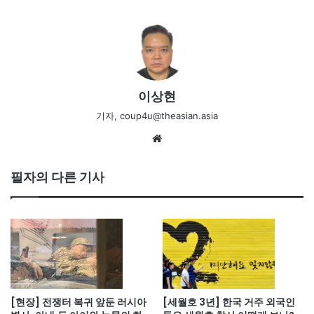
이상현
기자, coup4u@theasian.asia
We
bsi
te
필자의 다른 기사
[현장] 전쟁터 복귀 앞둔 러시아
[세월호 3년] 한국 거주 외국인