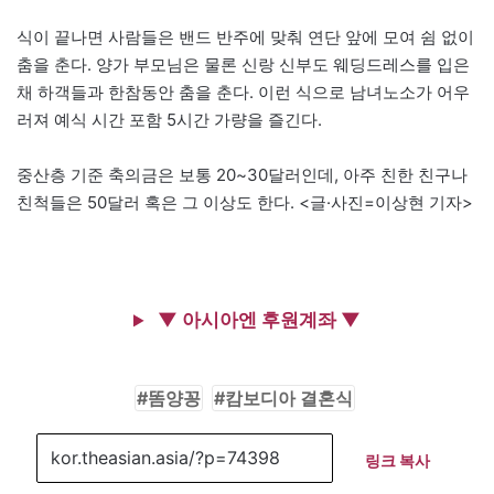
식이 끝나면 사람들은 밴드 반주에 맞춰 연단 앞에 모여 쉼 없이
춤을 춘다. 양가 부모님은 물론 신랑 신부도 웨딩드레스를 입은
채 하객들과 한참동안 춤을 춘다. 이런 식으로 남녀노소가 어우
러져 예식 시간 포함 5시간 가량을 즐긴다.
중산층 기준 축의금은 보통 20~30달러인데, 아주 친한 친구나
친척들은 50달러 혹은 그 이상도 한다. <글·사진=이상현 기자>
▼ 아시아엔 후원계좌 ▼
똠양꽁
캄보디아 결혼식
링크 복사