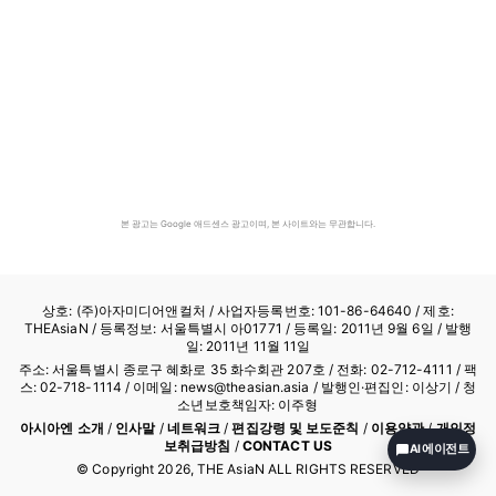
본 광고는 Google 애드센스 광고이며, 본 사이트와는 무관합니다.
상호: (주)아자미디어앤컬처 /
사업자등록번호: 101-86-64640
/ 제호:
THEAsiaN / 등록정보: 서울특별시 아01771 / 등록일: 2011년 9월 6일 / 발행
일: 2011년 11월 11일
주소: 서울특별시 종로구 혜화로 35 화수회관 207호 / 전화: 02-712-4111 /
팩
스: 02-718-1114
/ 이메일: news@theasian.asia / 발행인·편집인: 이상기 / 청
소년보호책임자: 이주형
아시아엔 소개
/
인사말
/
네트워크
/
편집강령 및 보도준칙
/
이용약관
/
개인정
보취급방침
/
CONTACT US
AI 에이전트
© Copyright
2026
, THE AsiaN ALL RIGHTS RESERVED