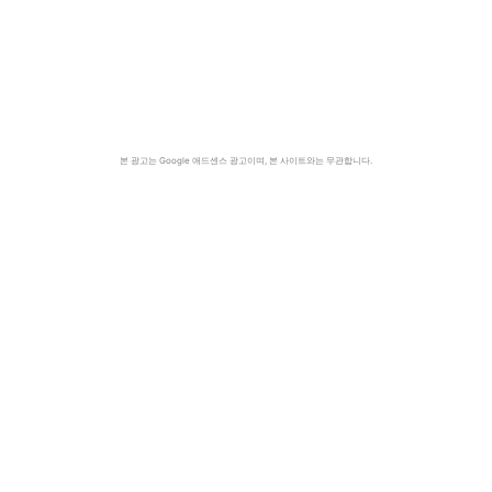
본 광고는 Google 애드센스 광고이며, 본 사이트와는 무관합니다.