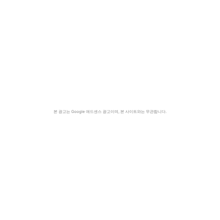
본 광고는 Google 애드센스 광고이며, 본 사이트와는 무관합니다.