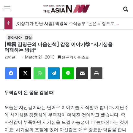
메뉴
[이상기가 만난 사람] 박영옥 주식농부 “돈은 시장으로 갔지만, 투자는 사라지고 거래만 남았다”
동아시아
칼럼
[韓醫 김명근의 마음산책] 감정 이야기⑬ “시기심을
억제하는 방법”
March 21, 2013
김명근
완독 약 6 분 소요
Facebook
X
WhatsApp
Telegram
Line
이메일
인쇄
무력감이 온 몸을 감쌀 때
오늘은 자신감이라는 단어로 이야기를 시작할까 합니다. 지난주
에 시기심은 경쟁심에 무력감이 더해진 것이라고 했습니다. 즉
자신감이 부족하면 시기심을 느낄 가능성이 더 높아진다는 것이
지요. 시기심의 조절에 있어 자신감은 매우 중요한 역할을 합니