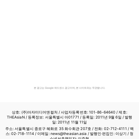
본 광고는 Google 애드센스 광고이며, 본 사이트와는 무관합니다.
상호: (주)아자미디어앤컬처 /
사업자등록번호: 101-86-64640
/ 제호:
THEAsiaN / 등록정보: 서울특별시 아01771 / 등록일: 2011년 9월 6일 / 발행
일: 2011년 11월 11일
주소: 서울특별시 종로구 혜화로 35 화수회관 207호 / 전화: 02-712-4111 /
팩
스: 02-718-1114
/ 이메일: news@theasian.asia / 발행인·편집인: 이상기 / 청
소년보호책임자: 이주형