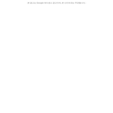
본 광고는 Google 애드센스 광고이며, 본 사이트와는 무관합니다.