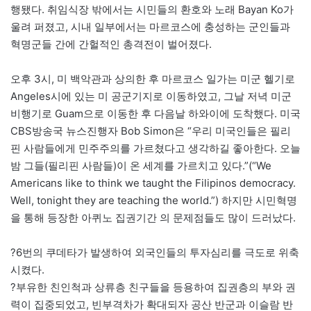
행됐다. 취임식장 밖에서는 시민들의 환호와 노래 Bayan Ko가
울려 퍼졌고, 시내 일부에서는 마르코스에 충성하는 군인들과
혁명군들 간에 간헐적인 총격전이 벌어졌다.
오후 3시, 미 백악관과 상의한 후 마르코스 일가는 미군 헬기로
Angeles시에 있는 미 공군기지로 이동하였고, 그날 저녁 미군
비행기로 Guam으로 이동한 후 다음날 하와이에 도착했다. 미국
CBS방송국 뉴스진행자 Bob Simon은 “우리 미국인들은 필리
핀 사람들에게 민주주의를 가르쳤다고 생각하길 좋아한다. 오늘
밤 그들(필리핀 사람들)이 온 세계를 가르치고 있다.”(“We
Americans like to think we taught the Filipinos democracy.
Well, tonight they are teaching the world.”) 하지만 시민혁명
을 통해 등장한 아퀴노 집권기간 의 문제점들도 많이 드러났다.
?6번의 쿠데타가 발생하여 외국인들의 투자심리를 극도로 위축
시켰다.
?부유한 친인척과 상류층 친구들을 등용하여 집권층의 부와 권
력이 집중되었고, 빈부격차가 확대되자 공산 반군과 이슬람 반