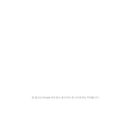
본 광고는 Google 애드센스 광고이며, 본 사이트와는 무관합니다.