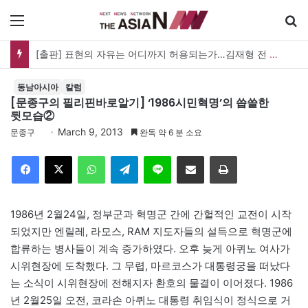
메뉴
[출판] 표현의 자유는 어디까지 허용되는가…김재형 전 대법관 ‘언론과 인격권’
동남아시아
칼럼
[문종구의 필리핀바로알기] ‘1986시민혁명’의 씁쓸한
뒷모습②
March 9, 2013
문종구
완독 약 6 분 소요
Facebook
X
WhatsApp
Telegram
Line
이메일
인쇄
1986년 2월24일, 정부군과 혁명군 간에 간헐적인 교전이 시작
되었지만 엔릴레, 라모스, RAM 지도자들의 설득으로 혁명군에
합류하는 병사들이 계속 증가하였다. 오후 늦게 아퀴노 여사가
시위현장에 도착했다. 그 무렵, 마르코스가 대통령궁을 떠났다
는 소식이 시위현장에 전해지자 환호의 물결이 이어졌다. 1986
년 2월25일 오전, 코라손 아퀴노 대통령 취임식이 정식으로 거