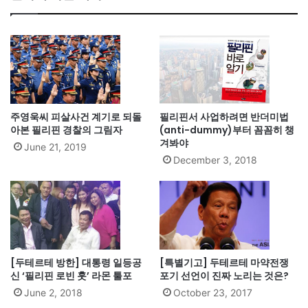
주영욱씨 피살사건 계기로 되돌
필리핀서 사업하려면 반더미법
아본 필리핀 경찰의 그림자
(anti-dummy)부터 꼼꼼히 챙
겨봐야
June 21, 2019
December 3, 2018
[두테르테 방한] 대통령 일등공
[특별기고] 두테르테 마약전쟁
신 ‘필리핀 로빈 훗’ 라몬 툴포
포기 선언이 진짜 노리는 것은?
June 2, 2018
October 23, 2017