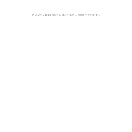
본 광고는 Google 애드센스 광고이며, 본 사이트와는 무관합니다.