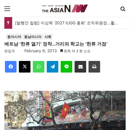
메뉴
[발행인 칼럼] 이상묵 ‘2027 IUGG 총회’ 조직위원장…휠체어 위에서 지구를 움직이는 학자
동아시아
동남아시아
사회
베트남 ‘한류 열기’ 정착…거리와 학교는 ‘한류 거점’
February 6, 2013
편집국
완독 약 3 분 소요
Facebook
X
WhatsApp
Telegram
Line
이메일
인쇄