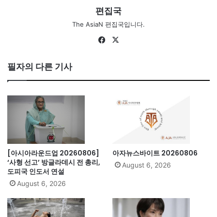
편집국
The AsiaN 편집국입니다.
Fa
X
ce
bo
필자의 다른 기사
ok
[아시아라운드업 20260806]
아자뉴스바이트 20260806
‘사형 선고’ 방글라데시 전 총리,
August 6, 2026
도피국 인도서 연설
August 6, 2026