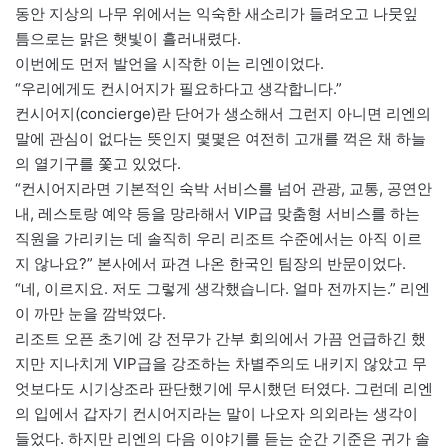
동안 지상의 나무 위에서는 익숙한 새소리가 들려오고 나뭇잎
틈으로는 맑은 햇빛이 흘러내렸다.
이번에도 먼저 발언을 시작한 이는 리엔이었다.
“우리에게도 컨시어지가 필요하다고 생각합니다.”
컨시어지(concierge)란 단어가 생소해서 그런지 아니면 리엔의
말에 관심이 없다는 뜻인지 몇몇은 여전히 고개를 꺽은 채 하늘
의 열기구를 쫓고 있었다.
“컨시어지라면 기본적인 숙박 서비스를 넘어 관광, 교통, 공연안
내, 레스토랑 예약 등을 망라해서 VIP급 맞춤형 서비스를 하는
직원을 가리키는 데 솔직히 우리 리조트 수준에서는 아직 이르
지 않나요?” 본사에서 파견 나온 한국인 팀장의 반문이었다.
“네, 이르지요. 저도 그렇게 생각했습니다. 얼마 전까지는.” 리엔
이 까만 눈을 깜박였다.
리조트 오픈 초기에 강 전무가 간부 회의에서 가끔 언급하긴 했
지만 지나치게 VIP급을 강조하는 차별주의도 내키지 않았고 무
엇보다도 시기상조라 판단했기에 무시했던 터였다. 그런데 리엔
의 입에서 갑자기 컨시어지라는 말이 나오자 의외라는 생각이
들었다. 하지만 리엔의 다음 이야기를 듣는 순간 기준은 귀가 솔