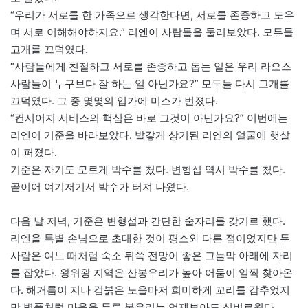
“우리가 서로를 한 가족으로 생각한다면, 서로를 존중하고 도우
며 서로 이해해야하지요.” 리엔이 사람들을 둘러보았다. 모두들
고개를 끄덕였다.
“사람들에게 친절하고 서로를 존중하고 돕는 일은 우리 라오스
사람들이 누구보다 잘 하는 일 아닌가요?” 모두들 다시 고개를
끄덕였다. 그 중 몇몇의 입가에 미소가 번졌다.
“컨시어지 서비스의 핵심은 바로 그것이 아닌가요?” 이번에는
리엔이 기준을 바라보았다. 발갛게 상기된 리엔의 얼굴에 햇살
이 퍼졌다.
기준은 자기도 모르게 박수를 쳤다. 변형섭 역시 박수를 쳤다.
곧이어 여기저기서 박수가 터져 나왔다.
다음 날 저녁, 기준은 변형섭과 간단한 술자리를 갖기로 했다.
리엔을 특별 손님으로 초대한 것이 평소와 다른 점이었지만 두
사람은 여느 때처럼 숙소 뒤쪽 전망이 좋은 그늘막 아래에 자리
를 잡았다. 왕위왕 지역은 산봉우리가 높아 어둠이 일찍 찾아온
다. 해거름이 지나 검붉은 노을마저 희미하게 꼬리를 감추었지
만 병풍처럼 마을을 두른 봉우리는 언제보아도 신비로웠다.