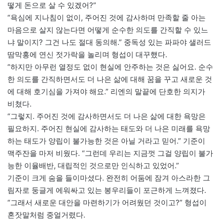
떻게 돈으로 살 수 있겠어?”
“욕심에 지나침이 없이, 주어진 것에 감사하며 만족할 줄 아는
마음으로 살지 않는다면 어떻게 순수한 의도를 간직할 수 있느
냐 말이지? 그건 나도 절대 동의해.” 중독성 있는 파파야 샐러드
땀막홍에 연신 젓가락을 놀리며 형섭이 대꾸했다.
“하지만 아무런 열정도 없이 현실에 안주하는 것은 싫어요. 순수
한 의도를 간직하면서도 더 나은 삶에 대해 꿈을 꾸고 새로운 것
에 대해 호기심을 가져야 해요.” 리엔의 말끝에 단호한 의지가
비쳤다.
“그렇지. 주어진 것에 감사하면서도 더 나은 삶에 대한 욕망은
필요하지. 주어진 현실에 감사하는 태도와 더 나은 미래를 욕망
하는 태도가 양립이 불가능한 것은 아닐 거라고 믿어.” 기준이
맥주잔을 마저 비웠다. “그런데 우리는 지금껏 그걸 양립이 불가
능한 이율배반, 대립적인 것으로만 인식하고 있었어.”
기준이 크게 숨을 들이마셨다. 완전히 어둠에 잠겨 아스라한 그
림자로 둥글게 에워싸고 있는 봉우리들이 포근하게 느껴졌다.
“그래서 새로운 대안을 마련하기가 어려웠던 것이고?” 형섭이
혼잣말처럼 중얼거렸다.