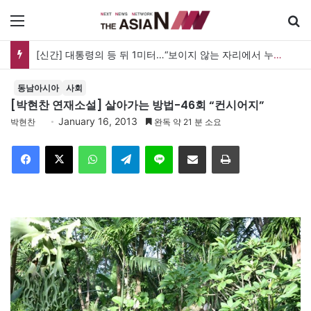
메뉴
[신간] 대통령의 등 뒤 1미터…“보이지 않는 자리에서 누구를 지킨다는 것”
동남아시아
사회
[박현찬 연재소설] 살아가는 방법-46회 “컨시어지”
January 16, 2013
박현찬
완독 약 21 분 소요
Facebook
X
WhatsApp
Telegram
Line
이메일
인쇄