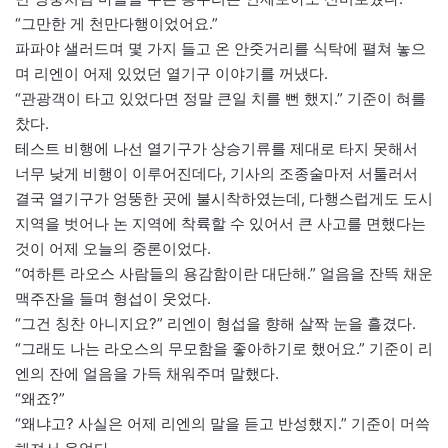
“그만한 게 천만다행이었어요.”
파파야 샐러드며 몇 가지 들고 온 안줏거리를 식탁에 펼쳐 놓으
며 리엔이 어제 있었던 열기구 이야기를 꺼냈다.
“관광객이 타고 있었다면 정말 큰일 치를 뻔 했지.” 기준이 혀를
찼다.
테스트 비행에 나선 열기구가 상승기류를 제대로 타지 못해서
너무 낮게 비행이 이루어진데다, 기사의 조종술마저 서툴러서
결국 열기구가 엉뚱한 곳에 불시착하였는데, 다행스럽게도 도시
지역을 벗어나 논 지역에 착륙할 수 있어서 큰 사고를 면했다는
것이 어제 오늘의 중론이었다.
“여하튼 라오스 사람들의 용감함이란 대단해.” 얼음을 잔뜩 채운
맥주잔을 들며 형섭이 웃었다.
“그건 칭찬 아니지요?” 리엔이 형섭을 향해 살짝 눈을 흘겼다.
“그래도 나는 라오스의 무모함을 좋아하기로 했어요.” 기준이 리
엔의 잔에 얼음을 가득 채워주며 말했다.
“왜죠?”
“왜냐고? 사실은 어제 리엔의 말을 듣고 반성했지.” 기준이 머쓱