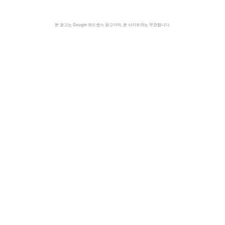
본 광고는 Google 애드센스 광고이며, 본 사이트와는 무관합니다.