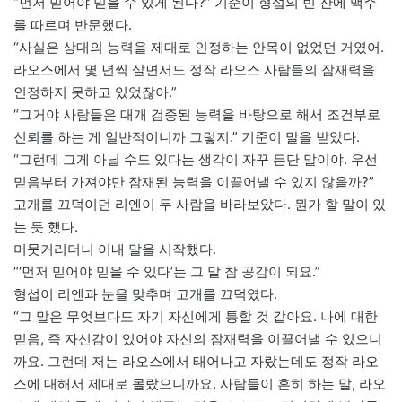
“먼저 믿어야 믿을 수 있게 된다?” 기준이 형섭의 빈 잔에 맥주
를 따르며 반문했다.
“사실은 상대의 능력을 제대로 인정하는 안목이 없었던 거였어.
라오스에서 몇 년씩 살면서도 정작 라오스 사람들의 잠재력을
인정하지 못하고 있었잖아.”
“그거야 사람들은 대개 검증된 능력을 바탕으로 해서 조건부로
신뢰를 하는 게 일반적이니까 그렇지.” 기준이 말을 받았다.
“그런데 그게 아닐 수도 있다는 생각이 자꾸 든단 말이야. 우선
믿음부터 가져야만 잠재된 능력을 이끌어낼 수 있지 않을까?”
고개를 끄덕이던 리엔이 두 사람을 바라보았다. 뭔가 할 말이 있
는 듯 했다.
머뭇거리더니 이내 말을 시작했다.
“‘먼저 믿어야 믿을 수 있다’는 그 말 참 공감이 되요.”
형섭이 리엔과 눈을 맞추며 고개를 끄덕였다.
“그 말은 무엇보다도 자기 자신에게 통할 것 같아요. 나에 대한
믿음, 즉 자신감이 있어야 자신의 잠재력을 이끌어낼 수 있으니
까요. 그런데 저는 라오스에서 태어나고 자랐는데도 정작 라오
스에 대해서 제대로 몰랐으니까요. 사람들이 흔히 하는 말, 라오