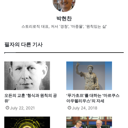
박현찬
스토리로직 대표, 저서 '경청', '마중물', '원칙있는 삶'
필자의 다른 기사
오든의 교훈 ‘형식과 원칙의 공
‘푸가초프’를 대하는 ‘마르쿠스
유’
아우렐리우스’의 자세
July 22, 2021
July 24, 2018