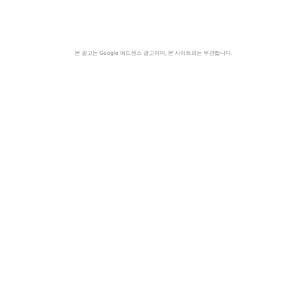
본 광고는 Google 애드센스 광고이며, 본 사이트와는 무관합니다.