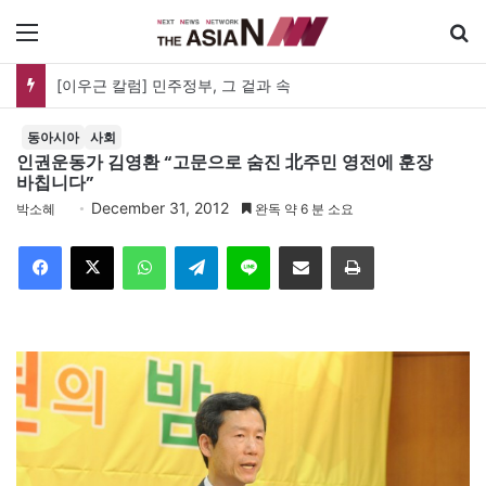
메뉴
[이우근 칼럼] 민주정부, 그 겉과 속
동아시아
사회
인권운동가 김영환 “고문으로 숨진 北주민 영전에 훈장
바칩니다”
December 31, 2012
박소혜
완독 약 6 분 소요
Facebook
X
WhatsApp
Telegram
Line
이메일
인쇄